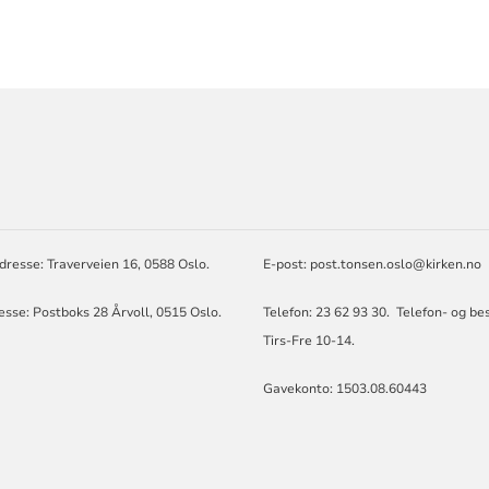
ORMASJON
resse: Traverveien 16, 0588 Oslo.
E-post: post.tonsen.oslo@kirken.no
sse: Postboks 28 Årvoll, 0515 Oslo.
Telefon: 23 62 93 30. Telefon- og bes
Tirs-Fre 10-14.
Gavekonto: 1503.08.60443