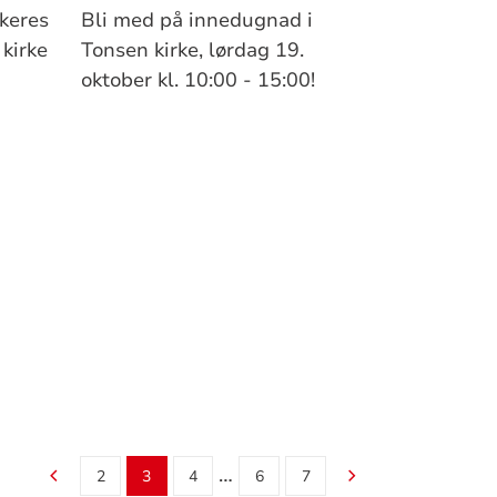
keres
Bli med på innedugnad i
kirke
Tonsen kirke, lørdag 19.
oktober kl. 10:00 - 15:00!
…
2
3
4
6
7