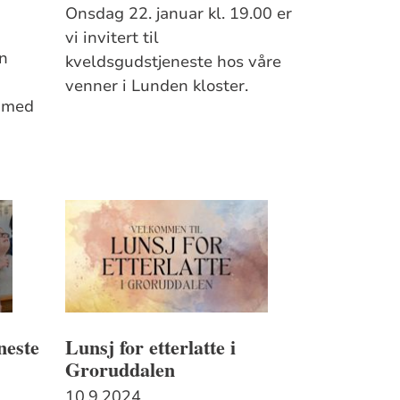
Onsdag 22. januar kl. 19.00 er
vi invitert til
en
kveldsgudstjeneste hos våre
venner i Lunden kloster.
e med
neste
Lunsj for etterlatte i
Groruddalen
10.9.2024