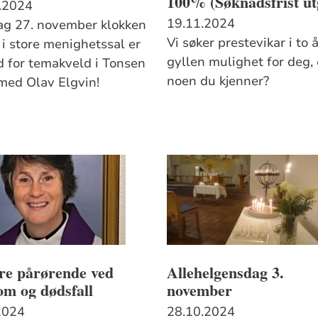
100% (Søknadsfrist ut
.2024
19.11.2024
g 27. november klokken
Vi søker prestevikar i to å
 i store menighetssal er
gyllen mulighet for deg, 
id for temakveld i Tonsen
noen du kjenner?
 med Olav Elgvin!
re pårørende ved
Allehelgensdag 3.
om og dødsfall
november
2024
28.10.2024