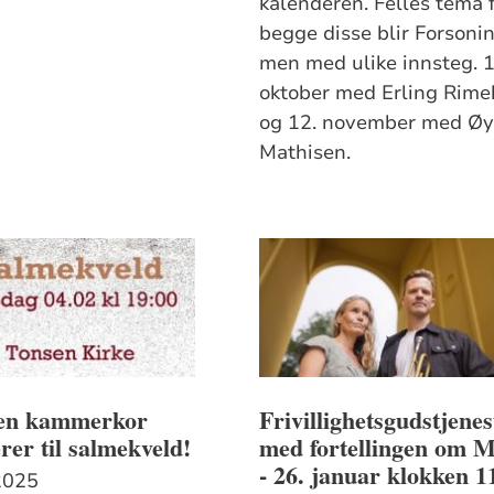
kalenderen. Felles tema 
begge disse blir Forsonin
men med ulike innsteg. 1
oktober med Erling Rime
og 12. november med Øy
Mathisen.
en kammerkor
Frivillighetsgudstjenes
erer til salmekveld!
med fortellingen om 
- 26. januar klokken 1
2025