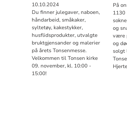
10.10.2024
På on
Du finner julegaver, naboen,
1130 
håndarbeid, småkaker,
sokne
syltetøy, kakestykker,
og sn
husflidsprodukter, utvalgte
være 
bruktgjensander og malerier
og dødsfall."
på årets Tonsenmesse.
solgt 
Velkommen til Tonsen kirke
Tonse
09. november, kl. 10:00 -
Hjert
15:00!