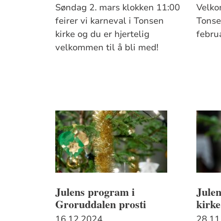
Søndag 2. mars klokken 11:00
Velko
feirer vi karneval i Tonsen
Tonsen
kirke og du er hjertelig
febru
velkommen til å bli med!
Julens program i
Jule
Groruddalen prosti
kirke
16.12.2024
28.11