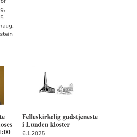
for
g,
5.
haug,
stein
te
Felleskirkelig gudstjeneste
Moses
i Lunden kloster
1:00
6.1.2025