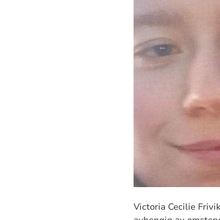
Victoria Cecilie Friv
avhengig av omstendi