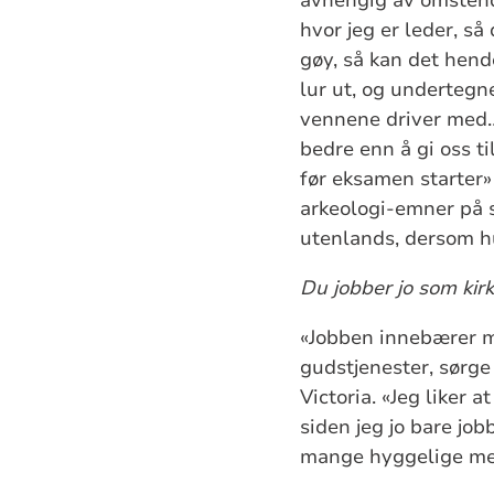
hvor jeg er leder, så
gøy, så kan det hend
lur ut, og undertegn
vennene driver med… V
bedre enn å gi oss t
før eksamen starter» 
arkeologi-emner på s
utenlands, dersom hun
Du jobber jo som kirk
«Jobben innebærer my
gudstjenester, sørge
Victoria. «Jeg liker 
siden jeg jo bare job
mange hyggelige men