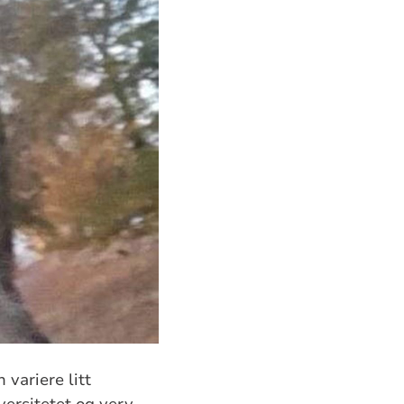
 variere litt
versitetet og verv