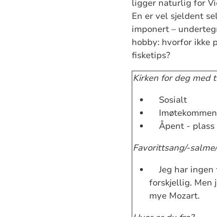
ligger naturlig for V
En er vel sjeldent s
imponert – underteg
hobby: hvorfor ikke 
fisketips?
Kirken for deg med t
Sosialt
Imøtekommen
Åpent - plass 
Favorittsang/-salme/
Jeg har ingen 
forskjellig. Men 
mye Mozart.