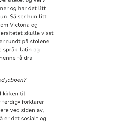
ner og har det litt
n. Så ser hun litt
som Victoria og
ersitetet skulle visst
ler rundt på stolene
e språk, latin og
 henne få dra
med jobben?
kirken til
 ferdig» forklarer
dere ved siden av,
å er det sosialt og