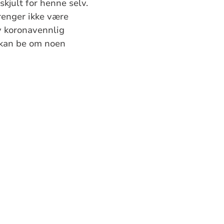
skjult for henne selv.
trenger ikke være
y koronavennlig
u kan be om noen