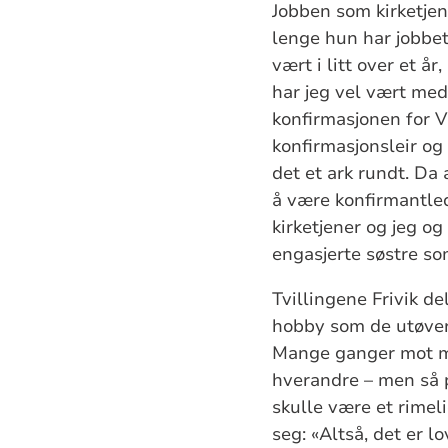
Jobben som kirketjene
lenge hun har jobbet
vært i litt over et å
har jeg vel vært med
konfirmasjonen for V
konfirmasjonsleir og 
det et ark rundt. Da
å være konfirmantled
kirketjener og jeg og
engasjerte søstre som
Tvillingene Frivik d
hobby som de utøver
Mange ganger mot min
hverandre – men så pl
skulle være et rimeli
seg:
«Altså, det er l