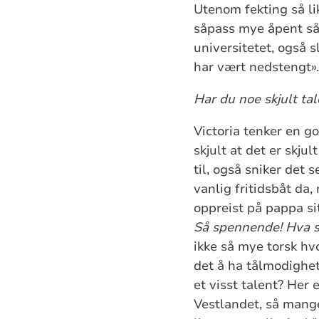
Utenom fekting så li
såpass mye åpent så
universitetet, også 
har vært nedstengt».
Har du noe skjult tal
Victoria tenker en go
skjult at det er skju
til, også sniker det 
vanlig fritidsbåt da, 
oppreist på pappa sit
Så spennende! Hva sl
ikke så mye torsk hv
det å ha tålmodighet
et visst talent? Her 
Vestlandet, så mange 