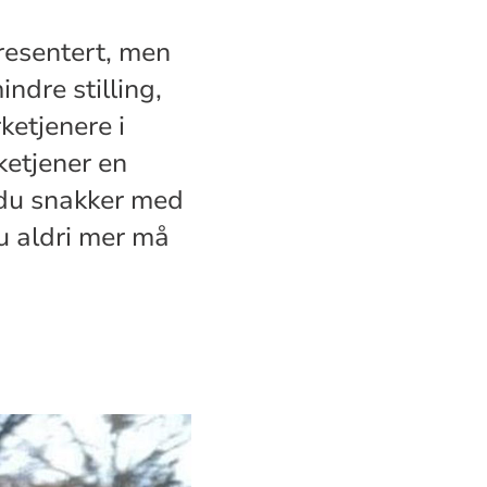
presentert, men
indre stilling,
rketjenere i
ketjener en
 du snakker med
du aldri mer må