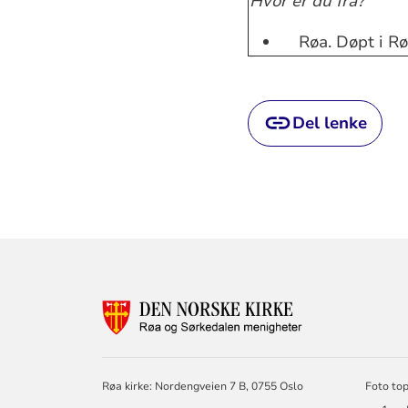
Hvor er du fra?
Røa. Døpt i Røa
Del lenke
KONTAKTINF
FOR
RØA
OG
SØRKEDALEN
Røa kirke: Nordengveien 7 B, 0755 Oslo
Foto top
MENIGHETER