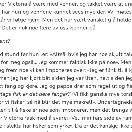
ker Victoria å være med venner, og takket være at uni
 har hun og vennene kunnet sees mye der: «Vi møte
slår vi følge hjem. Men det har vært vanskelig å holde
 Det er nok noe flere av oss kjenner på.
ent?
d stund før hun ler: «Altså, hvis jeg har noe skjult ta
lt for meg også… Jeg kommer faktisk ikke på noe». Men 
seg frem noe vi kan imponeres over: «Jeg er flink til å 
men jeg har kjørt båt siden jeg var liten, helt siden je
t fang og kjøre. Jeg og pappa drar som regel ut og fis
ags fisk er det dere fanger?
«Vi fikk ganske mye tors
or vi fisker, så nå blir det mye makrell». Undertegne
en til å fiske er noe som imponerer, men det trengs
er Victoria rask med å svare: «Vel, min fars side av fam
i slekta har fisker som yrke». Da er det kanskje ikke s