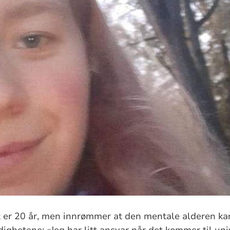
ik er 20 år, men innrømmer at den mentale alderen kan
ghetene: «Jeg har litt ansvar når det kommer til uni