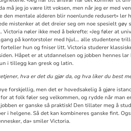
 da må jeg jo være litt voksen, men når jeg er med ven
e den mentale alderen blir noenlunde redusert» ler hu
ede mistenker at det dreier seg om noe spesielt gøy 
ictoria nøler ikke med å bekrefte: «Jeg føler at univ
ilgang på kontorstoler med hjul… alle studentene tril
forteller hun og fniser litt. Victoria studerer klassisk
iden. Håpet er at utdannelsen og jobben hennes lar
 i tillegg kan gresk og latin.
etjener, hva er det du gjør da, og hva liker du best 
e forskjellig, men det er hovedsakelig å gjøre istand 
 for at folk føler seg velkommen, og rydde når man er
at jobben er ganske så praktisk! Den tillater meg å stu
ber i helgene. Så det kan kombineres ganske fint. Ogs
nesker, da» smiler Victoria.