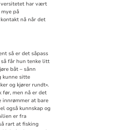
versitetet har vært
s mye på
 kontakt nå når det
lent så er det såpass
så får hun tenke litt
kjøre båt – sånn
g kunne sitte
ker og kjører rundt».
k før, men nå er det
de innrømmer at bare
 vel også kunnskap og
ilien er fra
å rart at fisking