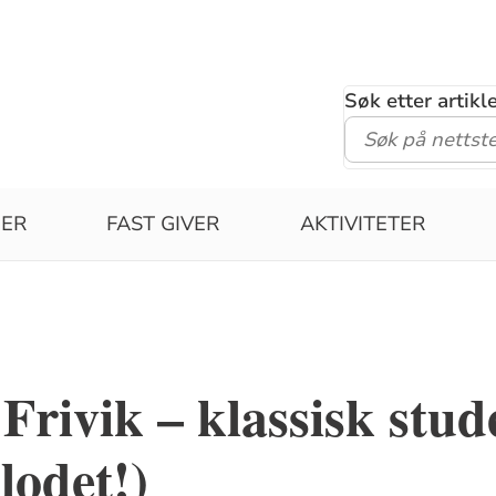
Søk etter artik
GER
FAST GIVER
AKTIVITETER
 Frivik – klassisk stud
blodet!)