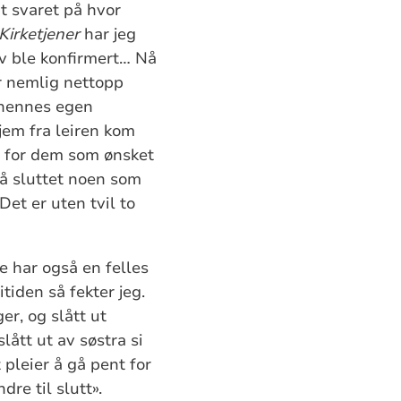
at svaret på hvor
Kirketjener
har jeg
elv ble konfirmert… Nå
ar nemlig nettopp
a hennes egen
hjem fra leiren kom
g for dem som ønsket
så sluttet noen som
Det er uten tvil to
e har også en felles
iden så fekter jeg.
r, og slått ut
lått ut av søstra si
 pleier å gå pent for
re til slutt».