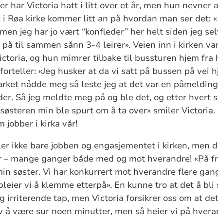
r har Victoria hatt i litt over et år, men hun nevner 
 i Røa kirke kommer litt an på hvordan man ser det: «
r, men jeg har jo vært “konfleder” her helt siden jeg s
 på til sammen sånn 3-4 leirer». Veien inn i kirken v
ictoria, og hun mimrer tilbake til bussturen hjem fr
forteller: «Jeg husker at da vi satt på bussen på vei 
 arket nådde meg så leste jeg at det var en påmeldin
er. Så jeg meldte meg på og ble det, og etter hvert 
 søsteren min ble spurt om å ta over» smiler Victoria. 
 jobber i kirka vår!
eler ikke bare jobben og engasjementet i kirken, men d
 – mange ganger både med og mot hverandre! «På frit
 søster. Vi har konkurrert mot hverandre flere gange
eier vi å klemme etterpå». En kunne tro at det å bli s
g irriterende tap, men Victoria forsikrer oss om at det
ov å være sur noen minutter, men så heier vi på hverand