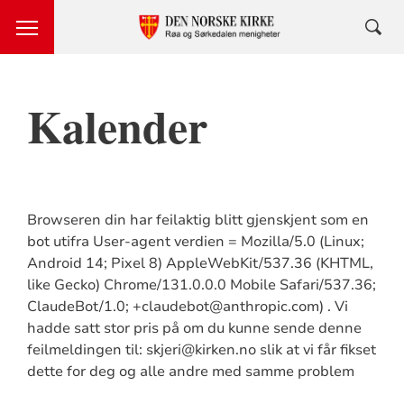
Kalender
Browseren din har feilaktig blitt gjenskjent som en
bot utifra User-agent verdien = Mozilla/5.0 (Linux;
Android 14; Pixel 8) AppleWebKit/537.36 (KHTML,
like Gecko) Chrome/131.0.0.0 Mobile Safari/537.36;
ClaudeBot/1.0; +claudebot@anthropic.com) . Vi
hadde satt stor pris på om du kunne sende denne
feilmeldingen til: skjeri@kirken.no slik at vi får fikset
dette for deg og alle andre med samme problem