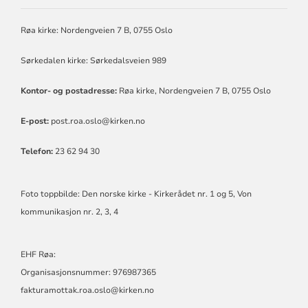
OG
SØRKEDALEN
Røa kirke: Nordengveien 7 B, 0755 Oslo
MENIGHETER
Sørkedalen kirke: Sørkedalsveien 989
Kontor- og postadresse:
Røa kirke, Nordengveien 7 B, 0755 Oslo
E-post:
post.roa.oslo@kirken.no
Telefon:
23 62 94 30
Foto toppbilde: Den norske kirke - Kirkerådet nr. 1 og 5, Von
kommunikasjon nr. 2, 3, 4
EHF Røa:
Organisasjonsnummer: 976987365
fakturamottak.roa.oslo@kirken.no