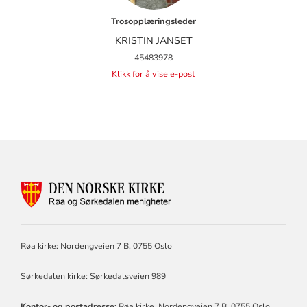
Trosopplæringsleder
KRISTIN JANSET
45483978
Klikk for å vise e-post
KONTAKTINFORMASJON
FOR
RØA
OG
SØRKEDALEN
Røa kirke: Nordengveien 7 B, 0755 Oslo
MENIGHETER
Sørkedalen kirke: Sørkedalsveien 989
Kontor- og postadresse:
Røa kirke, Nordengveien 7 B, 0755 Oslo