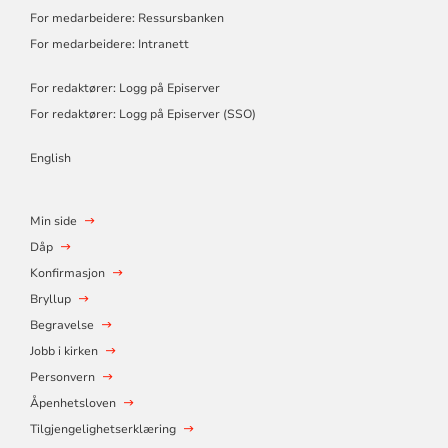
For medarbeidere: Ressursbanken
For medarbeidere: Intranett
For redaktører: Logg på Episerver
For redaktører: Logg på Episerver (SSO)
English
Min side
Dåp
Konfirmasjon
Bryllup
Begravelse
Jobb i kirken
Personvern
Åpenhetsloven
Tilgjengelighetserklæring