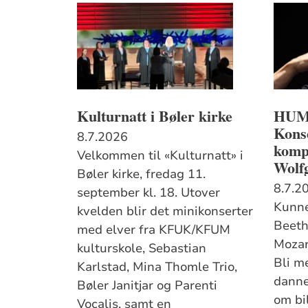
Kulturnatt i Bøler kirke
HUM
Kons
8.7.2026
kompo
Velkommen til «Kulturnatt» i
Wolf
Bøler kirke, fredag 11.
8.7.2
september kl. 18. Utover
Kunne
kvelden blir det minikonserter
Beeth
med elver fra KFUK/KFUM
Mozar
kulturskole, Sebastian
Bli m
Karlstad, Mina Thomle Trio,
danne
Bøler Janitjar og Parenti
om bi
Vocalis, samt en