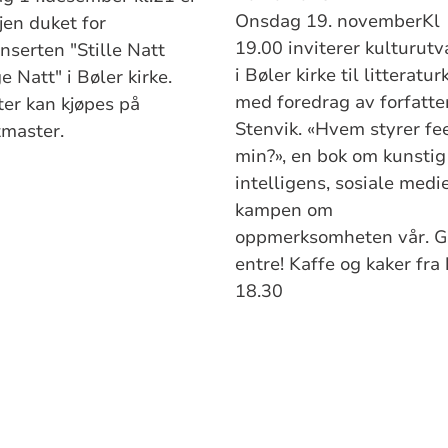
Onsdag 19. novemberKl
jen duket for
19.00 inviterer kulturutv
nserten "Stille Natt
i Bøler kirke til litteratu
e Natt" i Bøler kirke.
med foredrag av forfatte
ter kan kjøpes på
Stenvik. «Hvem styrer f
tmaster.
min?», en bok om kunstig
intelligens, sosiale medi
kampen om
oppmerksomheten vår. G
entre! Kaffe og kaker fra 
18.30