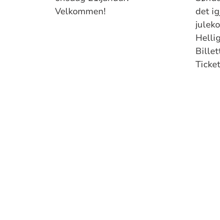
Velkommen!
det ig
juleko
Hellig
Billet
Ticke