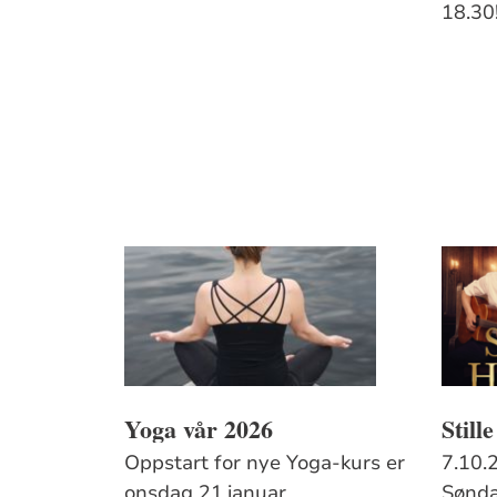
18.30
Yoga vår 2026
Still
Oppstart for nye Yoga-kurs er
7.10.
onsdag 21.januar.
Sønda