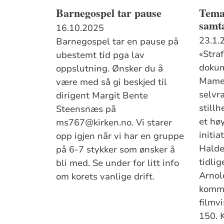
Barnegospel tar pause
Tema
samt
16.10.2025
23.1.
Barnegospel tar en pause på
«Straf
ubestemt tid pga lav
dokum
oppslutning. Ønsker du å
Mamen
være med så gi beskjed til
selvr
dirigent Margit Bente
stillh
Steensnæs på
et hø
ms767@kirken.no. Vi starer
initia
opp igjen når vi har en gruppe
Halde
på 6-7 stykker som ønsker å
tidlig
bli med. Se under for litt info
Arnol
om korets vanlige drift.
komme
filmv
150. K