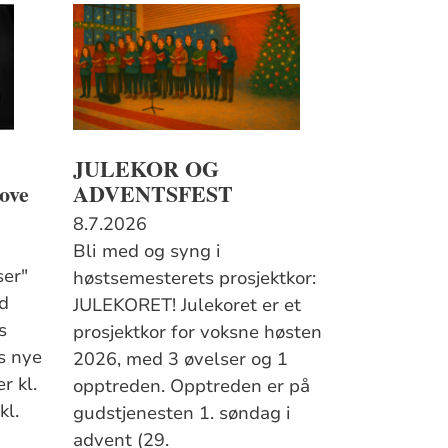
JULEKOR OG
ove
ADVENTSFEST
8.7.2026
Bli med og syng i
ser"
høstsemesterets prosjektkor:
d
JULEKORET! Julekoret er et
s
prosjektkor for voksne høsten
s nye
2026, med 3 øvelser og 1
r kl.
opptreden. Opptreden er på
kl.
gudstjenesten 1. søndag i
advent (29.