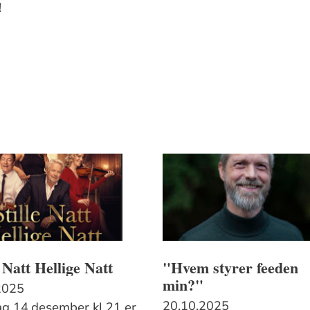
!
e Natt Hellige Natt
"Hvem styrer feeden
min?"
2025
20.10.2025
g 14.desember kl.21 er