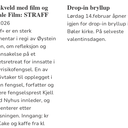
kveld med film og
Drop-in bryllup
ale Film: STRAFF
Lørdag 14.februar åpner 
2026
igjen for drop-in bryllup 
f» er en sterk
Bøler kirke. På selveste
entar i regi av Øystein
valentinsdagen.
, om refleksjon og
ansakelse på et
etsretreat for innsatte i
yrisikofengsel. En av
tivtaker til opplegget i
n fengsel, forfatter og
ere fengselsprest Kjell
d Nyhus innleder, og
nterer etter
isningen. Inngang: kr
ake og kaffe fra kl