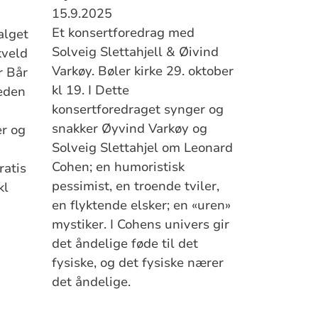
15.9.2025
Et konsertforedrag med
alget
Solveig Slettahjell & Øivind
rkveld
Varkøy. Bøler kirke 29. oktober
r Bår
kl 19. I Dette
eeden
konsertforedraget synger og
snakker Øyvind Varkøy og
er og
Solveig Slettahjel om Leonard
Cohen; en humoristisk
ratis
pessimist, en troende tviler,
kl
en flyktende elsker; en «uren»
mystiker. I Cohens univers gir
det åndelige føde til det
fysiske, og det fysiske nærer
det åndelige.