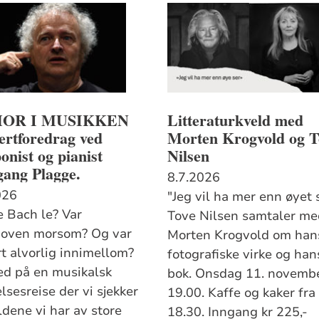
OR I MUSIKKEN
Litteraturkveld med
ertforedrag ved
Morten Krogvold og T
nist og pianist
Nilsen
gang Plagge.
8.7.2026
026
"Jeg vil ha mer enn øyet 
 Bach le? Var
Tove Nilsen samtaler me
oven morsom? Og var
Morten Krogvold om han
t alvorlig innimellom?
fotografiske virke og han
ed på en musikalsk
bok. Onsdag 11. novembe
lsesreise der vi sjekker
19.00. Kaffe og kaker fra 
ldene vi har av store
18.30. Inngang kr 225,-