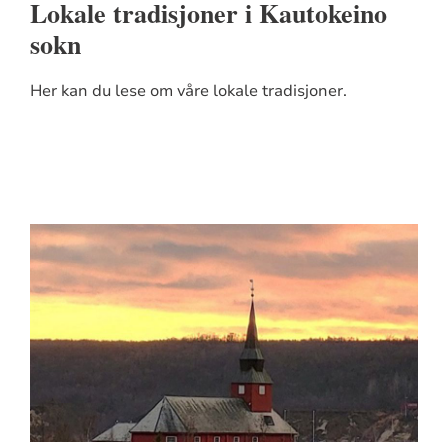
Lokale tradisjoner i Kautokeino
i
sokn
Kautokeino
sokn
Her kan du lese om våre lokale tradisjoner.