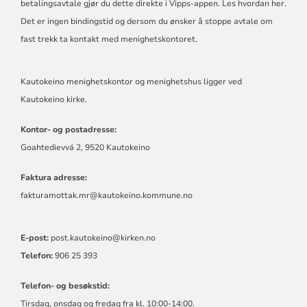
betalingsavtale gjør du dette direkte i Vipps-appen. Les hvordan
her
.
Det er ingen bindingstid og dersom du ønsker å stoppe avtale om
fast trekk ta kontakt med menighetskontoret.
Kautokeino menighetskontor og menighetshus ligger ved
Kautokeino kirke.
Kontor- og postadresse:
Goahtedievvá 2, 9520 Kautokeino
Faktura adresse:
fakturamottak.mr@kautokeino.kommune.no
E-post:
post.kautokeino@kirken.no
Telefon:
906 25 393
Telefon- og besøkstid:
Tirsdag, onsdag og fredag fra kl. 10:00-14:00.