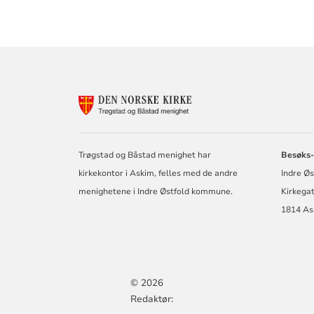
KONTAKTINF
FOR
DEN
NORSKE
KIRKE
Trøgstad og Båstad menighet har
Besøks-
I
kirkekontor i Askim, felles med de andre
Indre Ø
TRØGSTAD
menighetene i Indre Østfold kommune.
Kirkega
1814 As
© 2026
Redaktør: