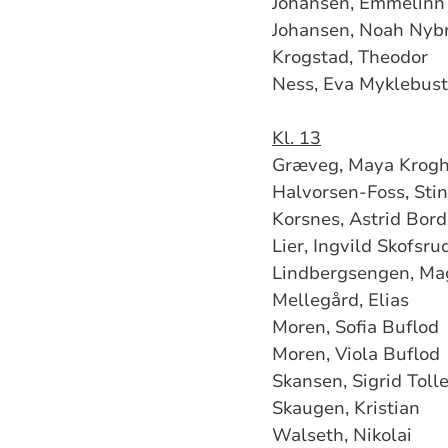
Johansen, Emmelinn
Johansen, Noah Nyb
Krogstad, Theodor
Ness, Eva Myklebust
Kl. 13
Græveg, Maya Krog
Halvorsen-Foss, Sti
Korsnes, Astrid Bord
Lier, Ingvild Skofsru
Lindbergsengen, M
Mellegård, Elias
Moren, Sofia Buflod
Moren, Viola Buflod
Skansen, Sigrid Toll
Skaugen, Kristian
Walseth, Nikolai