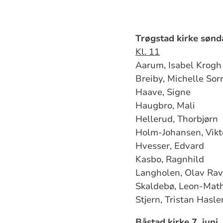
Trøgstad kirke sønd
Kl. 11
Aarum, Isabel Krogh
Breiby, Michelle So
Haave, Signe
Haugbro, Mali
Hellerud, Thorbjørn
Holm-Johansen, Vikt
Hvesser, Edvard
Kasbo, Ragnhild
Langholen, Olav Ra
Skaldebø, Leon-Mat
Stjern, Tristan Hasle
Båstad kirke 7. juni