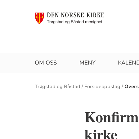
OM OSS
MENY
KALEN
Brødsmulesti
Trøgstad og Båstad
Forsideoppslag
Overs
Konfirma
kirke