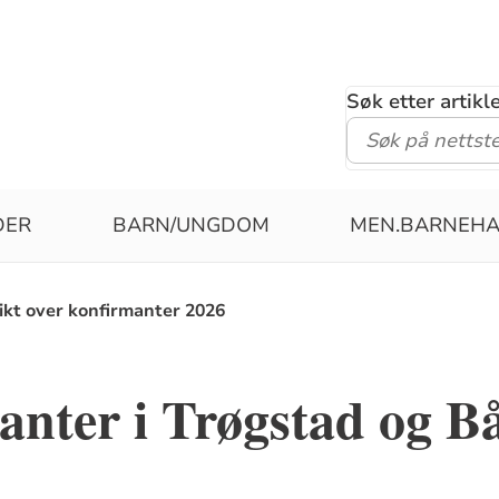
Søk etter artik
DER
BARN/UNGDOM
MEN.BARNEH
ikt over konfirmanter 2026
nter i Trøgstad og B