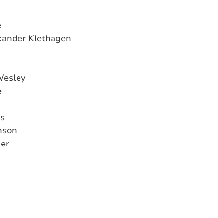
e
xander Klethagen
 Wesley
e
as
enson
her