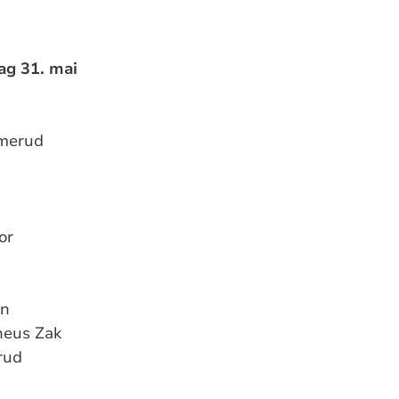
ag 31. mai
rmerud
or
vn
heus Zak
rud