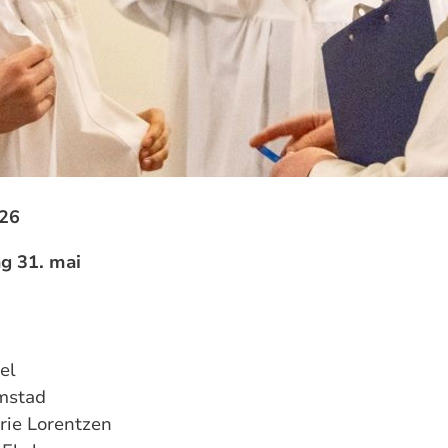
026
ag 31. mai
el
mstad
rie Lorentzen