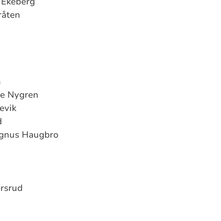
 Ekeberg
råten
h
ne Nygren
evik
d
agnus Haugbro
ersrud