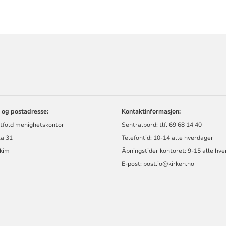
ORMASJON
 og postadresse:
Kontaktinformasjon:
stfold menighetskontor
Sentralbord: tlf. 69 68 14 40
ta 31
Telefontid: 10-14 alle hverdager
kim
Åpningstider kontoret: 9-15 alle hv
E-post: post.io@kirken.no