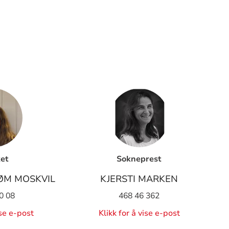
et
Sokneprest
ØM MOSKVIL
KJERSTI MARKEN
0 08
468 46 362
ise e-post
Klikk for å vise e-post