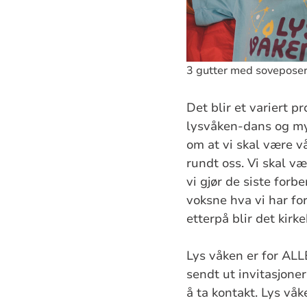
3 gutter med soveposer 
Det blir et variert p
lysvåken-dans og my
om at vi skal være v
rundt oss. Vi skal væ
vi gjør de siste forb
voksne hva vi har fo
etterpå blir det kirk
Lys våken er for ALL
sendt ut invitasjone
å ta kontakt. Lys våk