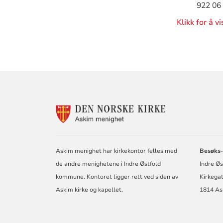
922 06
Klikk for å v
KONTAKTINF
FOR
ASKIM
MENIGHET
Askim menighet har kirkekontor felles med
Besøks-
de andre menighetene i Indre Østfold
Indre Ø
kommune. Kontoret ligger rett ved siden av
Kirkega
Askim kirke og kapellet.
1814 As