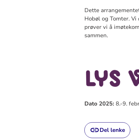
Dette arrangementet
Hobøl og Tomter. Vi ø
prøver vi å imøtekom
sammen.
Dato 2025:
8.-9. feb
Del lenke