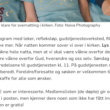
klare for overnatting i kirken. Foto: Noiva Photography
rogram med leker, refleksløp, gudstjenesteverksted, fi
e mer. Når natten kommer sover vi over i kirken.
Lys
åkne hele natta, men at vi skal være våkne overfor det
re våkne overfor Gud, hverandre og oss selv. Søndag s
eredelsene til gudstjenesten kl. 11. På gudstjenesten s
rberedt. Foreldre/foresatte og søsken er velkommen t
ekaffe for alle som ønsker.
E som er interesserte. Medlemslisten (de døpte) gir os
r i posten, men kjenner dere noen som ikke har fått in
en er gratis!