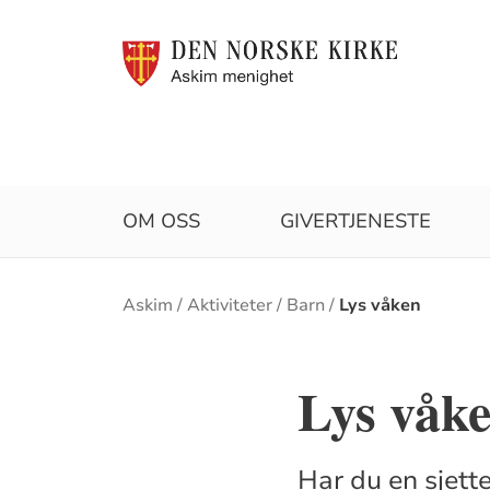
OM OSS
GIVERTJENESTE
Brødsmulesti
Askim
Aktiviteter
Barn
Lys våken
Lys våk
Har du en sjet