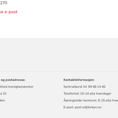
 270
ise e-post
ORMASJON
 og postadresse:
Kontaktinformasjon:
stfold menighetskontor
Sentralbord: tlf. 69 68 14 40
ta 31
Telefontid: 10-14 alle hverdager
kim
Åpningstider kontoret: 9-15 alle hv
E-post: post.io@kirken.no