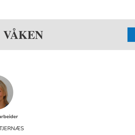
S VÅKEN
rbeider
 TJERNÆS