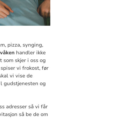
lm, pizza, synging,
 våken
handler ikke
 som skjer i oss og
piser vi frokost, før
kal vi vise de
il gudstjenesten og
s adresser så vi får
vitasjon så be de om