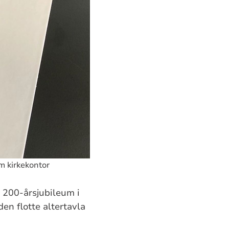
m kirkekontor
s 200-årsjubileum i
en flotte altertavla