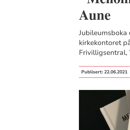
Aune
Jubileumsboka o
kirkekontoret p
Frivilligsentra
Publisert:
22.06.2021