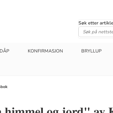
Søk etter artik
DÅP
KONFIRMASJON
BRYLLUP
sbok
 himmel og jord" av 