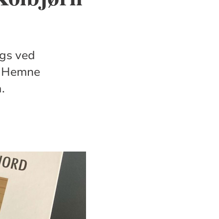
lgs ved
e, Hemne
.