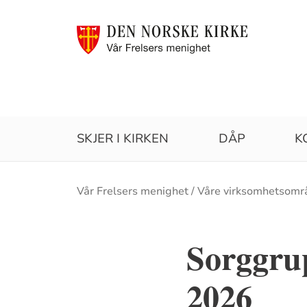
SKJER I KIRKEN
DÅP
K
Brødsmulesti
Vår Frelsers menighet
Våre virksomhetsomr
Sorggru
2026