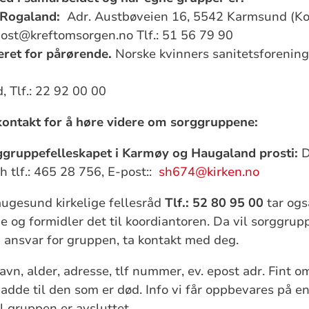
 Rogaland:
Adr. Austbøveien 16, 5542 Karmsund (Ko
post@kreftomsorgen.no Tlf.: 51 56 79 90
eret for pårørende.
Norske kvinners sanitetsforening
 Tlf.: 22 92 00 00
kontakt for å høre videre om sorggruppene:
ggruppefelleskapet i Karmøy og Haugaland prosti:
D
th
tlf.: 465 28 756, E-post::
sh674@kirken.no
augesund kirkelige fellesråd
Tlf.: 52 80 95 00
tar ogs
 og formidler det til koordiantoren. Da vil sorggrup
 ansvar for gruppen, ta kontakt med deg.
avn, alder, adresse, tlf nummer, ev. epost adr. Fint om
hadde til den som er død. Info vi får oppbevares på e
l gruppen er avsluttet.