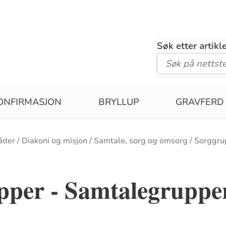
Søk etter artik
ONFIRMASJON
BRYLLUP
GRAVFERD
åder
Diakoni og misjon
Samtale, sorg og omsorg
Sorggru
pper - Samtalegruppe