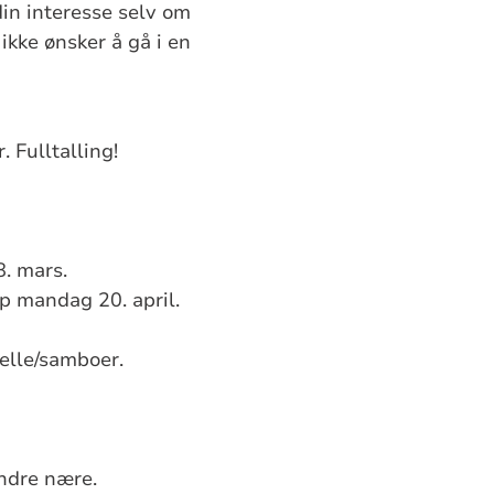
din interesse selv om
kke ønsker å gå i en
 Fulltalling!
. mars.
p mandag 20. april.
felle/samboer.
.
andre nære.