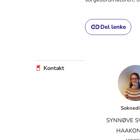
Del lenke
Kontakt
Soknedi
SYNNØVE S
HAAKON