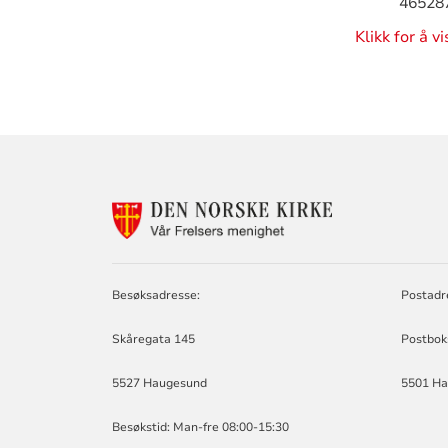
46528
Klikk for å v
KONTAKTINF
FOR
VÅR
FRELSERS
MENIGHET
Besøksadresse:
Postadr
Skåregata 145
Postbok
5527 Haugesund
5501 H
Besøkstid: Man-fre 08:00-15:30