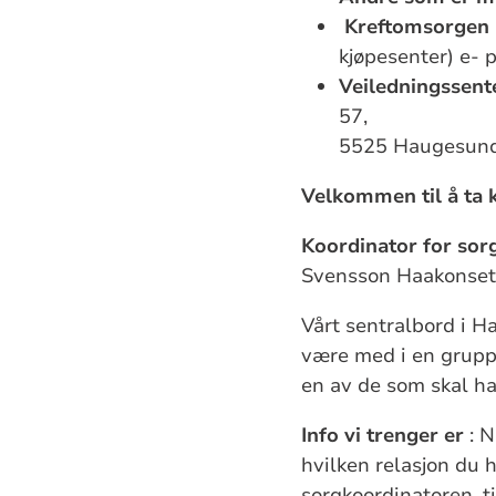
Kreftomsorgen
kjøpesenter) e- 
Veiledningssent
57,
5525 Haugesund,
Velkommen til å ta 
Koordinator for sor
Svensson Haakonse
Vårt sentralbord i H
være med i en gruppe
en av de som skal ha
Info vi trenger er
: N
hvilken relasjon du 
sorgkoordinatoren, ti