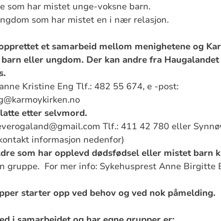
de som har mistet unge-voksne barn.
ngdom som har mistet en i nær relasjon.
t opprettet et samarbeid mellom menighetene og 
 barn eller ungdom. Der kan andre fra Haugalandet 
s.
nne Kristine Eng Tlf.: 482 55 674, e
-post:
eng@karmoykirken.no
latte etter selvmord.
everogaland@gmail.com Tlf.: 411 42 780 e
ller Synn
kontakt informasjon nedenfor)
dre som har opplevd dødsfødsel eller mistet barn ko
en gruppe.
For mer info: Sykehusprest Anne Birgitte B
pper starter opp ved behov og ved nok påmelding.
d i samarbeidet og har egne grupper er: