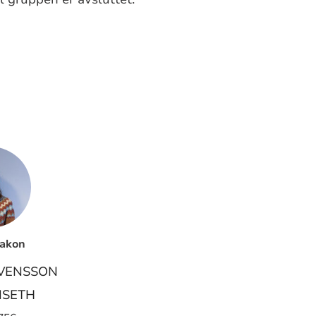
akon
VENSSON
SETH