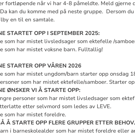
er fortløpende når vi har 4-8 påmeldte. Meld gjerne 
. Da kan du komme med på neste gruppe.
Dersom du i
lby en til en samtale.
E STARTET OPP I SEPTEMBER 2025:
e som har mistet livsledsager som ektefelle /samboer.
e som har mistet voksne barn. Fulltallig!
NE STARTER OPP VÅREN 2026
e som har mistet ungdom/barn starter opp onsdag 18
ersoner som har mistet ektefelle/samboer. Starter op
E ØNSKER VI Å STARTE OPP
:
ngre personer som har mistet livsledsager som ekte
tterlatte etter selvmord som ledes av LEVE.
e som har mistet foreldre.
SÅ Å STARTE OPP FLERE GRUPPER ETTER BEHOV
arn i barneskolealder som har mistet foreldre eller 