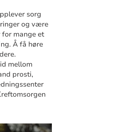
pplever sorg
aringer og være
r for mange et
ing. Å få høre
dere.
id mellom
nd prosti,
edningssenter
 Kreftomsorgen