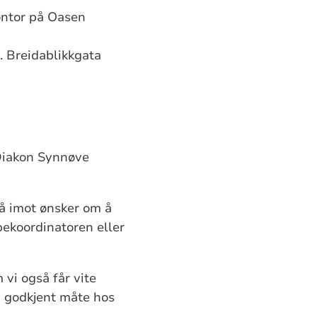
ntor på Oasen
. Breidablikkgata
iakon Synnøve
å imot ønsker om å
pekoordinatoren eller
 vi også får vite
n godkjent måte hos