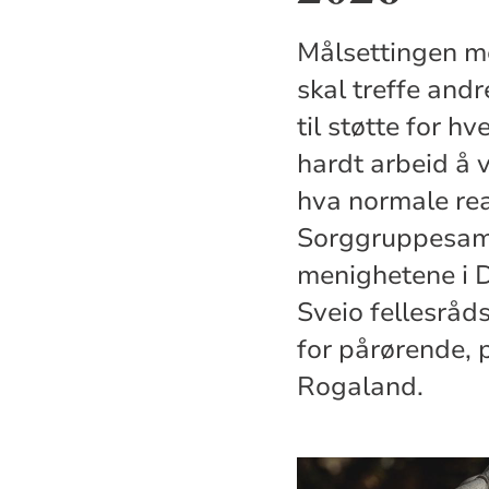
Målsettingen m
skal treffe and
til støtte for h
hardt arbeid å v
hva normale rea
Sorggruppesama
menighetene i D
Sveio fellesråd
for pårørende, 
Rogaland. G