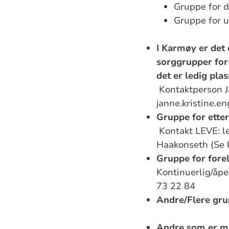
Gruppe for 
Gruppe for u
I Karmøy er de
sorggrupper for
det er ledig plas
Kontaktperson Ja
janne.kristine.
Gruppe for etter
Kontakt LEVE: l
Haakonseth (Se 
Gruppe for forel
Kontinuerlig/åp
73 22 84
Andre/Flere gru
Andre som er me