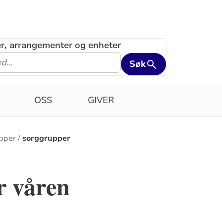
ler, arrangementer og enheter
Søk
OSS
GIVER
pper
sorggrupper
r våren