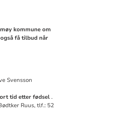
Karmøy kommune om
også få tilbud når
øve Svensson
rt tid etter fødsel
.
ødtker Ruus, tlf.: 52