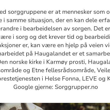
ed sorggruppene er at mennesker som o
re i samme situasjon, der en kan dele erf
verandre i bearbeidelsen av sorgen. Det e
ære i sorg og det krever tid og bearbeid
ksjoner er, kan være en hjelp på veien vi
rbeidet på Haugalandet er et samarbe
en norske kirke i Karmøy prosti, Haugala
sområde og Etne fellesrådsområde, Veil
prestetjenesten i Helse Fonna, LEVE og
oogle gjerne: Sorggrupper.no