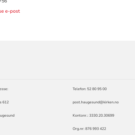
756
ise e-post
ORMASJON
esse:
Telefon: 52 80 95 00
s 612
post.haugesund@kirken.no
augesund
Kontonr.: 3330.20.30699
Org.nr: 876 993 422