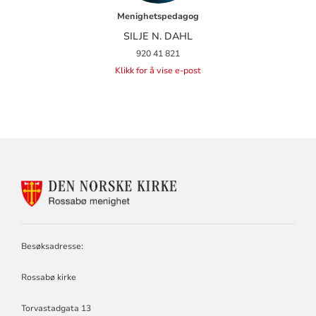
Menighetspedagog
SILJE N. DAHL
920 41 821
Klikk for å vise e-post
KONTAKTINFORMASJON
FOR
ROSSABØ
MENIGHET
Besøksadresse:
Rossabø kirke
Torvastadgata 13