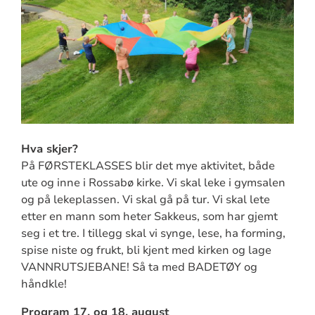
Hva skjer?
På FØRSTEKLASSES blir det mye aktivitet, både
ute og inne i Rossabø kirke. Vi skal leke i gymsalen
og på lekeplassen. Vi skal gå på tur. Vi skal lete
etter en mann som heter Sakkeus, som har gjemt
seg i et tre. I tillegg skal vi synge, lese, ha forming,
spise niste og frukt, bli kjent med kirken og lage
VANNRUTSJEBANE! Så ta med BADETØY og
håndkle!
Program 17. og 18. august