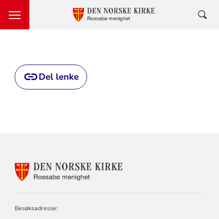
Del lenke
KONTAKTINFORMASJON
FOR
ROSSABØ
MENIGHET
Besøksadresse: