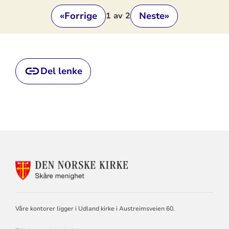
«
Forrige
Neste
»
1
av 2
Del lenke
KONTAKTINFORMASJON
FOR
SKÅRE
MENIGHET
Våre kontorer ligger i Udland kirke i Austreimsveien 60.