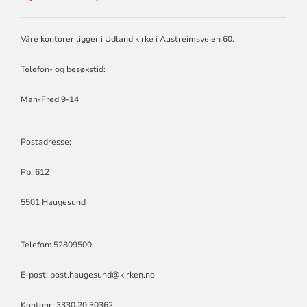
SKÅRE
MENIGHET
Våre kontorer ligger i Udland kirke i Austreimsveien 60.
Telefon- og besøkstid:
Man-Fred 9-14
Postadresse:
Pb. 612
5501 Haugesund
Telefon: 52809500
E-post: post.haugesund@kirken.no
Kontonr: 3330.20.30362