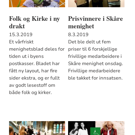
Folk og Kirke i ny
Prisvinnere i Skåre
drakt
menighet
15.3.2019
8.3.2019
Et vårfriskt
Det ble delt ut fem
menighetsblad deles for
priser til 6 forskjellige
tiden ut i byens
frivillige medarbeidere i
postkasser. Bladet har
Skåre menighet onsdag.
fått ny layout, har fire
Frivillige medarbeidere
sider ekstra, og er fullt
ble takket for innsatsen.
av godt lesestoff om
både folk og kirker.