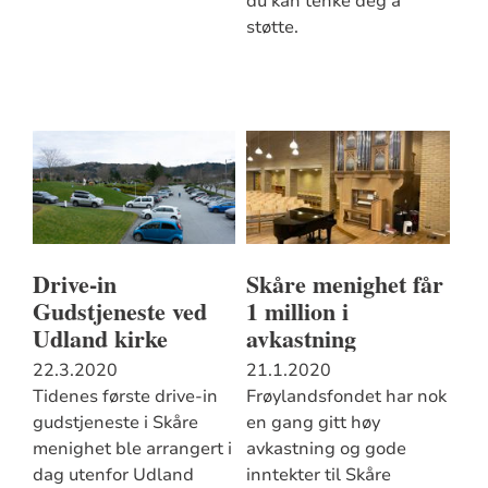
du kan tenke deg å
støtte.
Drive-in
Skåre menighet får
Gudstjeneste ved
1 million i
Udland kirke
avkastning
22.3.2020
21.1.2020
Tidenes første drive-in
Frøylandsfondet har nok
gudstjeneste i Skåre
en gang gitt høy
menighet ble arrangert i
avkastning og gode
dag utenfor Udland
inntekter til Skåre