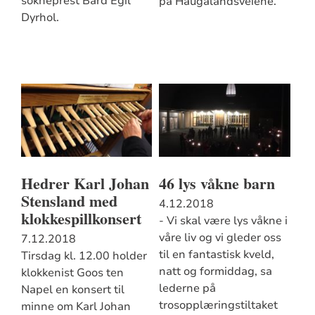
sokneprest Bård Egil
på Haugalandsveiene.
Dyrhol.
Hedrer Karl Johan
46 lys våkne barn
Stensland med
4.12.2018
klokkespillkonsert
- Vi skal være lys våkne i
våre liv og vi gleder oss
7.12.2018
til en fantastisk kveld,
Tirsdag kl. 12.00 holder
natt og formiddag, sa
klokkenist Goos ten
lederne på
Napel en konsert til
trosopplæringstiltaket
minne om Karl Johan