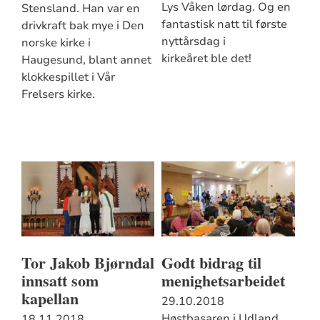
Lys Våken lørdag. Og en
Stensland. Han var en
fantastisk natt til første
drivkraft bak mye i Den
nyttårsdag i
norske kirke i
kirkeåret ble det!
Haugesund, blant annet
klokkespillet i Vår
Frelsers kirke.
Tor Jakob Bjørndal
Godt bidrag til
innsatt som
menighetsarbeidet
kapellan
29.10.2018
Høstbasaren i Udland
18.11.2018