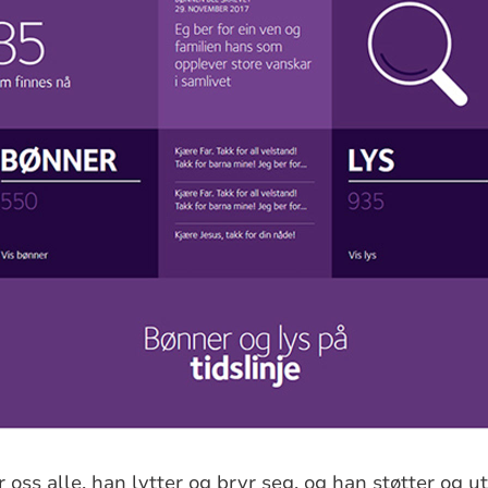
 oss alle, han lytter og bryr seg, og han støtter og ut