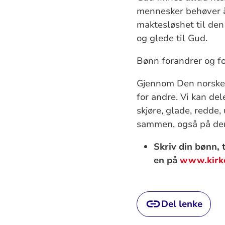
mennesker behøver å 
maktesløshet til den
og glede til Gud.
Bønn forandrer og f
Gjennom Den norske k
for andre. Vi kan de
skjøre, glade, redde
sammen, også på de
Skriv din bønn, 
en på
www.kirk
Del lenke