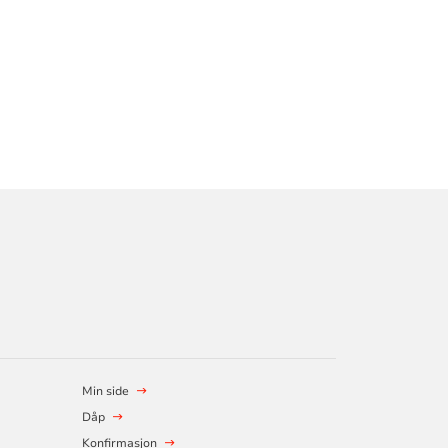
Min side
Dåp
Konfirmasjon