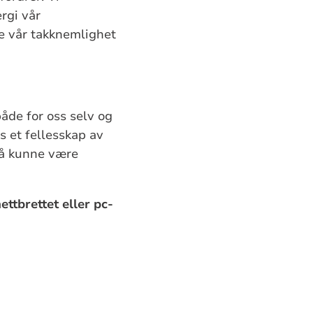
rgi vår
se vår takknemlighet
åde for oss selv og
s et fellesskap av
t å kunne være
ettbrettet eller pc-