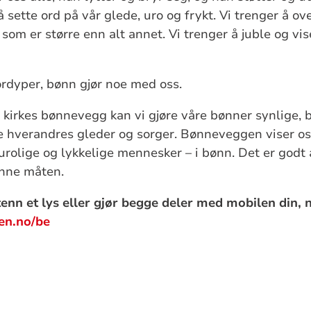
sette ord på vår glede, uro og frykt. Vi trenger å ove
 som er større enn alt annet. Vi trenger å juble og vi
ordyper, bønn gjør noe med oss.
irkes bønnevegg kan vi gjøre våre bønner synlige, b
le hverandres gleder og sorger. Bønneveggen viser os
, urolige og lykkelige mennesker – i bønn. Det er god
nne måten.
tenn et lys eller gjør begge deler med mobilen din, n
en.no/be