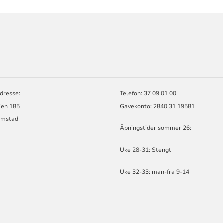
ORMASJON
dresse:
Telefon: 37 09 01 00
ien 185
Gavekonto: 2840 31 19581
imstad
Åpningstider sommer 26:
Uke 28-31: Stengt
Uke 32-33: man-fra 9-14