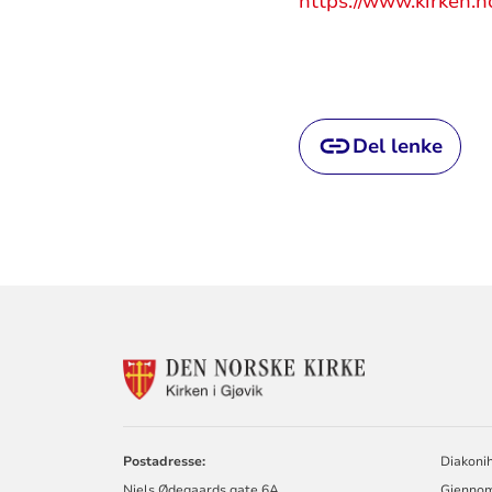
https://www.kirken.n
Del lenke
KONTAKTINF
FOR
KIRKEN
I
GJØVIK
Postadresse:
Diakoni
Niels Ødegaards gate 6A
Gjennom