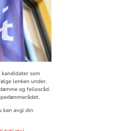
ge kandidater som
 følge lenken under.
pedømme og fellesråd.
ispedømmerådet.
 kan avgi din