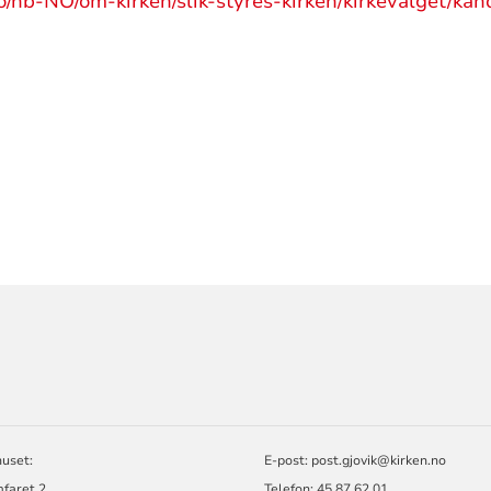
o/nb-NO/om-kirken/slik-styres-kirken/kirkevalget/kand
ORMASJON
huset:
E-post: post.gjovik@kirken.no
faret 2
Telefon: 45 87 62 01