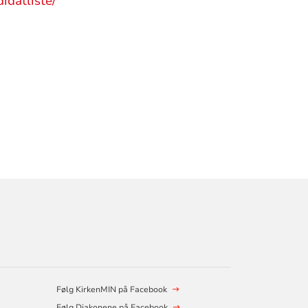
idatliste/
Følg KirkenMIN på Facebook
Følg Diakonene på Facebook