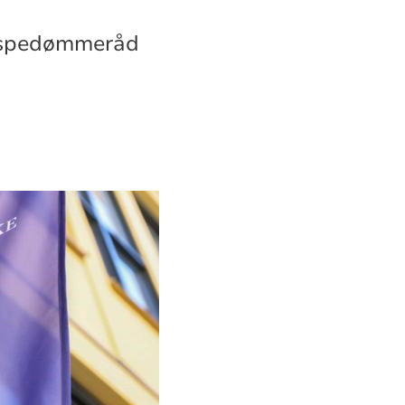
bispedømmeråd