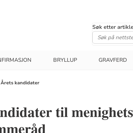
Søk etter artik
NFIRMASJON
BRYLLUP
GRAVFERD
Årets kandidater
ndidater til menighet
ømmeråd