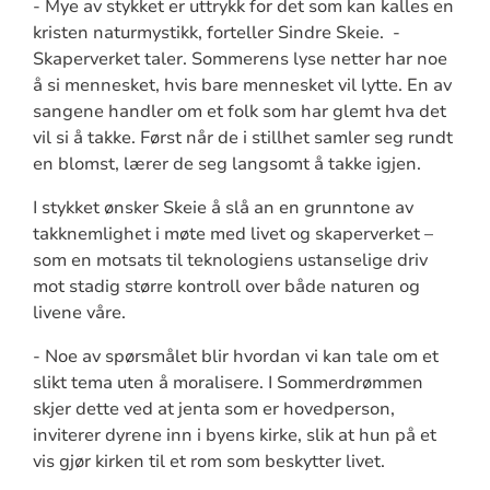
- Mye av stykket er uttrykk for det som kan kalles en
kristen naturmystikk, forteller Sindre Skeie. -
Skaperverket taler. Sommerens lyse netter har noe
å si mennesket, hvis bare mennesket vil lytte. En av
sangene handler om et folk som har glemt hva det
vil si å takke. Først når de i stillhet samler seg rundt
en blomst, lærer de seg langsomt å takke igjen.
I stykket ønsker Skeie å slå an en grunntone av
takknemlighet i møte med livet og skaperverket –
som en motsats til teknologiens ustanselige driv
mot stadig større kontroll over både naturen og
livene våre.
- Noe av spørsmålet blir hvordan vi kan tale om et
slikt tema uten å moralisere. I Sommerdrømmen
skjer dette ved at jenta som er hovedperson,
inviterer dyrene inn i byens kirke, slik at hun på et
vis gjør kirken til et rom som beskytter livet.