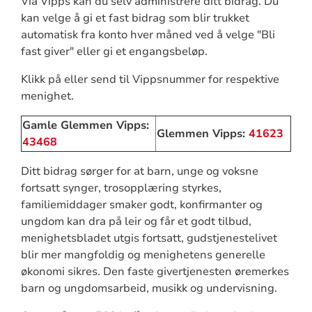
Via Vipps kan du selv administrere ditt bidrag. Du
kan velge å gi et fast bidrag som blir trukket
automatisk fra konto hver måned ved å velge "Bli
fast giver" eller gi et engangsbeløp.
Klikk på eller send til Vippsnummer for respektive
menighet.
Gamle Glemmen Vipps:
Glemmen Vipps:
41623
43468
Ditt bidrag sørger for at barn, unge og voksne
fortsatt synger, trosopplæring styrkes,
familiemiddager smaker godt, konfirmanter og
ungdom kan dra på leir og får et godt tilbud,
menighetsbladet utgis fortsatt, gudstjenestelivet
blir mer mangfoldig og menighetens generelle
økonomi sikres. Den faste givertjenesten øremerkes
barn og ungdomsarbeid, musikk og undervisning.