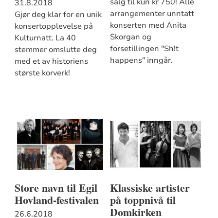
salg til kun kr 750! Alle
31.8.2018
arrangementer unntatt
Gjør deg klar for en unik
konserten med Anita
konsertopplevelse på
Skorgan og
Kulturnatt. La 40
forsetillingen "Sh!t
stemmer omslutte deg
happens" inngår.
med et av historiens
største korverk!
Store navn til Egil
Klassiske artister
Hovland-festivalen
på toppnivå til
Domkirken
26.6.2018