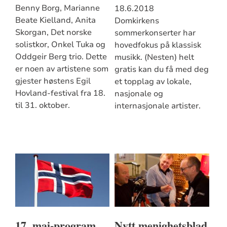
Benny Borg, Marianne
18.6.2018
Beate Kielland, Anita
Domkirkens
Skorgan, Det norske
sommerkonserter har
solistkor, Onkel Tuka og
hovedfokus på klassisk
Oddgeir Berg trio. Dette
musikk. (Nesten) helt
er noen av artistene som
gratis kan du få med deg
gjester høstens Egil
et topplag av lokale,
Hovland-festival fra 18.
nasjonale og
til 31. oktober.
internasjonale artister.
17. mai-program
Nytt menighetsblad