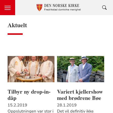
Aktuelt
Tilbyr ny drop-in-
Variert kjellershow
dåp
med brødrene Bøe
15.2.2019
28.1.2019
Oppslutningen var stor i
Det vil definitiv ikke