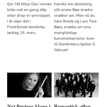
fjor. Nå tilbyr Den norske
handle om skiskyting
kirke nok en gang dåp
slik andre Bøe-brødre
etter drop-in-prinsippet.
snakker om. Men vil du
I år skjer det i
høre Brede og Lars Tore
Fredrikstad domkirke,
Bøes snakke om sine
lørdag 16. mars.
mangfoldige
kunstnerkarrierer, kom
til Domkirkens kjeller 5.
februar!
Nyt fløytens klang i
Romantisk aften