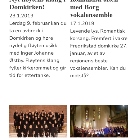
Domkirken!
med Borg
vokalensemble
23.1.2019
Lørdag 9. februar kan du
17.1.2019
ta en avbrekk i
Levende lys. Romantisk
Domkirken og høre
korsang. Fremført i vakre
nydelig fløytemusikk
Fredrikstad domkirke 27.
med Inger Johanne
januar, av et av
Østby. Fløytens klang
regionens beste
fyller kirkerommet og gir
vokalensembler. Kan du
tid for ettertanke.
motstå?