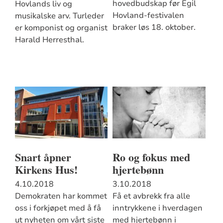
hovedbudskap før Egil
Hovlands liv og
Hovland-festivalen
musikalske arv. Turleder
braker løs 18. oktober.
er komponist og organist
Harald Herresthal.
Snart åpner
Ro og fokus med
Kirkens Hus!
hjertebønn
4.10.2018
3.10.2018
Demokraten har kommet
Få et avbrekk fra alle
oss i forkjøpet med å få
inntrykkene i hverdagen
ut nyheten om vårt siste
med hjertebønn i