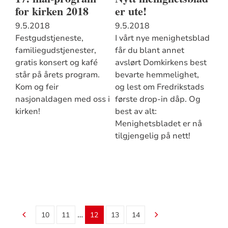
for kirken 2018
er ute!
9.5.2018
9.5.2018
Festgudstjeneste,
I vårt nye menighetsblad
familiegudstjenester,
får du blant annet
gratis konsert og kafé
avslørt Domkirkens best
står på årets program.
bevarte hemmelighet,
Kom og feir
og lest om Fredrikstads
nasjonaldagen med oss i
første drop-in dåp. Og
kirken!
best av alt:
Menighetsbladet er nå
tilgjengelig på nett!
…
10
11
12
13
14