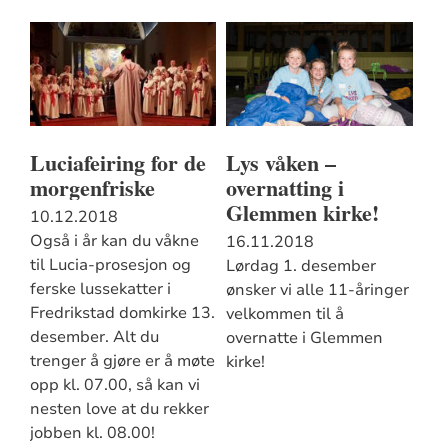
Luciafeiring for de
Lys våken –
morgenfriske
overnatting i
Glemmen kirke!
10.12.2018
Også i år kan du våkne
16.11.2018
til Lucia-prosesjon og
Lørdag 1. desember
ferske lussekatter i
ønsker vi alle 11-åringer
Fredrikstad domkirke 13.
velkommen til å
desember. Alt du
overnatte i Glemmen
trenger å gjøre er å møte
kirke!
opp kl. 07.00, så kan vi
nesten love at du rekker
jobben kl. 08.00!