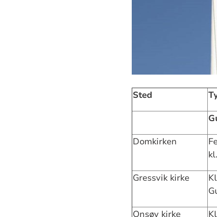
Sted
Ty
G
Domkirken
F
kl
Gressvik kirke
Kl
G
Onsøy kirke
Kl