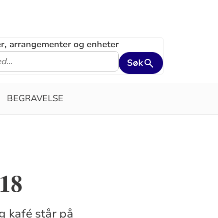
ler, arrangementer og enheter
Søk
BEGRAVELSE
018
g kafé står på