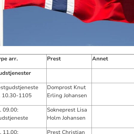
pe arr.
Prest
Annet
udstjenester
estgudstjeneste
Domprost Knut
. 10.30-1105
Erling Johansen
. 09.00:
Sokneprest Lisa
udstjeneste
Holm Johansen
. 11.00:
Prest Christian