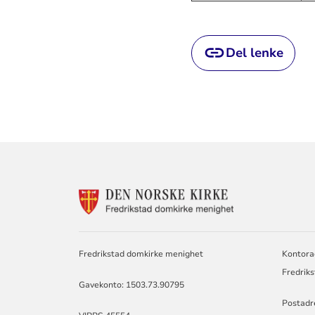
Del lenke
KONTAKTINF
FOR
DOMKIRKEN
MENIGHET
Fredrikstad domkirke menighet
Kontora
Fredriks
Gavekonto: 1503.73.90795
Postadr