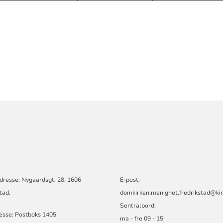
ORMASJON
dresse: Nygaardsgt. 28, 1606
E-post:
tad.
domkirken.menighet.fredrikstad@ki
Sentralbord:
esse: Postboks 1405
ma - fre 09 - 15