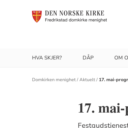
HVA SKJER?
DÅP
OM O
Brødsmulesti
Domkirken menighet
Aktuelt
17. mai-prog
17. mai-
Festgudstjenest