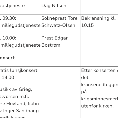
udstjeneste
Dag Nilsen
. 09.30:
Sokneprest Tore
Bekransning kl.
amiliegudstjeneste
Schwatz-Olsen
10.15
. 10.00:
Prest Edgar
amiliegudstjeneste
Bostrøm
onsert
atis lunsjkonsert
Etter konserten 
. 14.00
det
kransenedleggi
sikk av Grieg,
på
lvorsen m.fl.
krigsminnesmer
re Hovland, fiolin
utenfor kirken.
iv Inger Sandhaug
ndt, klaver