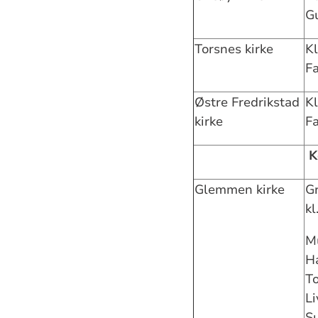
G
Torsnes kirke
Kl
F
Østre Fredrikstad
Kl
kirke
F
K
Glemmen kirke
Gr
kl
Mu
Ha
To
L
Su