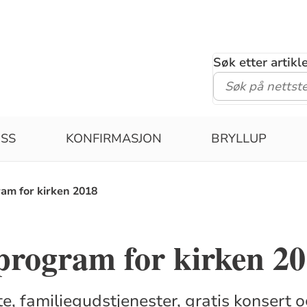
Søk etter artik
SS
KONFIRMASJON
BRYLLUP
ram for kirken 2018
program for kirken 2
e, familiegudstjenester, gratis konsert o