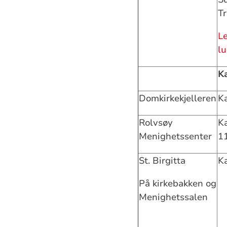
Tr
L
lu
K
Domkirkekjelleren
Ka
Rolvsøy
Ka
Menighetssenter
1
St. Birgitta
Ka
På kirkebakken og
Menighetssalen