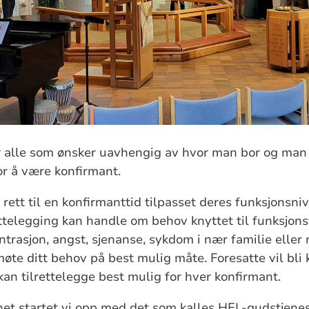
or alle som ønsker uavhengig av hvor man bor og man
or å være konfirmant.
ett til en konfirmanttid tilpasset deres funksjonsni
ettelegging kan handle om behov knyttet til funksjons
ntrasjon, angst, sjenanse, sykdom i nær familie eller 
møte ditt behov på best mulig måte. Foresatte vil bli 
kan tilrettelegge best mulig for hver konfirmant.
het startet vi opp med det som kalles HEL-gudstjenes