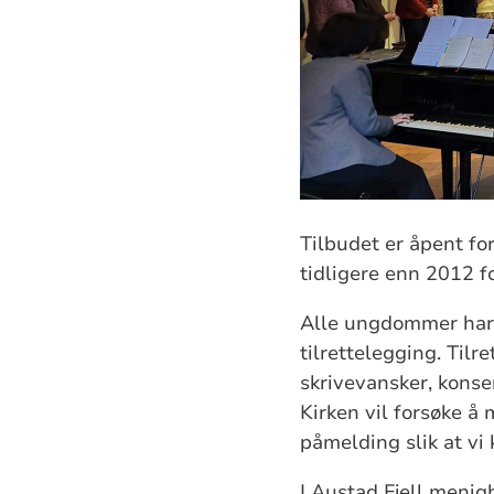
Tilbudet er åpent f
tidligere enn 2012 f
Alle ungdommer har r
tilrettelegging. Tilr
skrivevansker, konse
Kirken vil forsøke å 
påmelding slik at vi 
I Austad Fjell menig