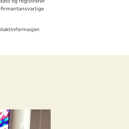
ato og registrerer
onfirmantansvarlige
ntaktinformasjon