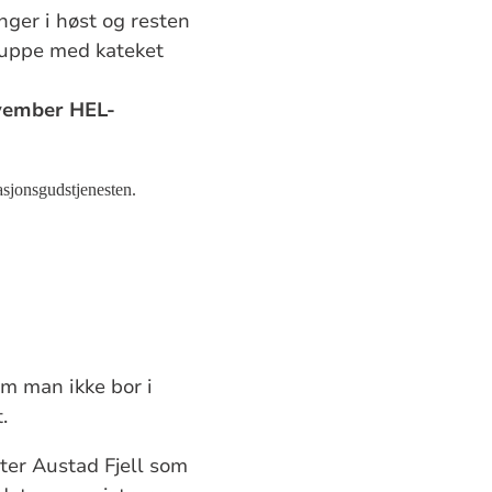
ger i høst og resten
gruppe med kateket
vember HEL-
asjonsgudstjenesten.
om man ikke bor i
.
ter Austad Fjell som