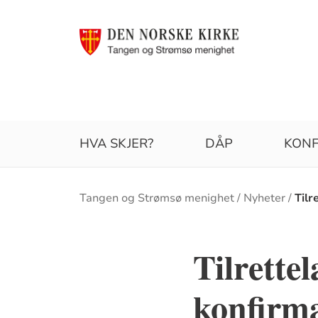
HVA SKJER?
DÅP
KONF
Brødsmulesti
Tangen og Strømsø menighet
Nyheter
Tilr
Tilrette
konfirm