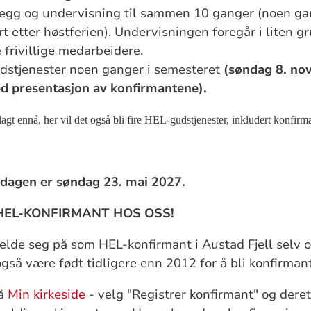
legg og undervisning til sammen 10 ganger (noen gan
art etter høstferien). Undervisningen foregår i liten 
 frivillige medarbeidere.
dstjenester noen ganger i semesteret
(søndag 8. no
d presentasjon av konfirmantene).
gt ennå, her vil det også bli fire HEL-gudstjenester, inkludert konfirm
dagen er søndag 23. mai 2027.
EL-KONFIRMANT HOS OSS!
elde seg på som HEL-konfirmant i Austad Fjell selv 
gså være født tidligere enn 2012 for å bli konfirmant
på
Min kirkeside
- velg "Registrer konfirmant" og deret