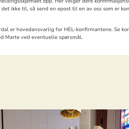
eldingsskjemaet opp. Her velger dere konfirmasjonsd
det ikke til, så send en epost til en av oss som er k
rdal er hovedansvarlig for HEL-konfirmantene. Se ko
ed Marte ved eventuelle spørsmål.