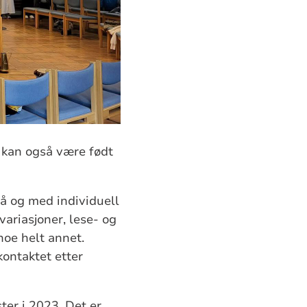
 kan også være født
vå og med individuell
variasjoner, lese- og
noe helt annet.
kontaktet etter
ter i 2023. Det er