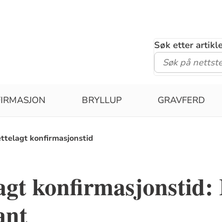
Søk etter artik
IRMASJON
BRYLLUP
GRAVFERD
ettelagt konfirmasjonstid
lagt konfirmasjonstid
ant