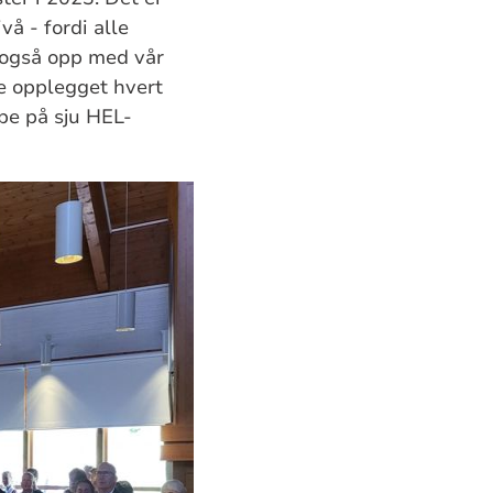
vå - fordi alle
i også opp med vår
te opplegget hvert
pe på sju HEL-