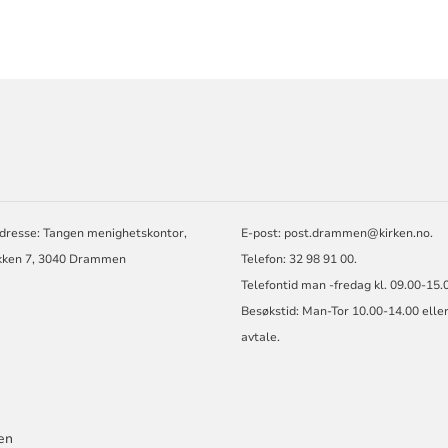
ORMASJON
dresse: Tangen menighetskontor,
E-post:
post.drammen@kirken.no
.
kken 7, 3040 Drammen
Telefon: 32 98 91 00.
Telefontid man -fredag kl. 09.00-15.
Besøkstid: Man-Tor 10.00-14.00 eller
avtale.
en