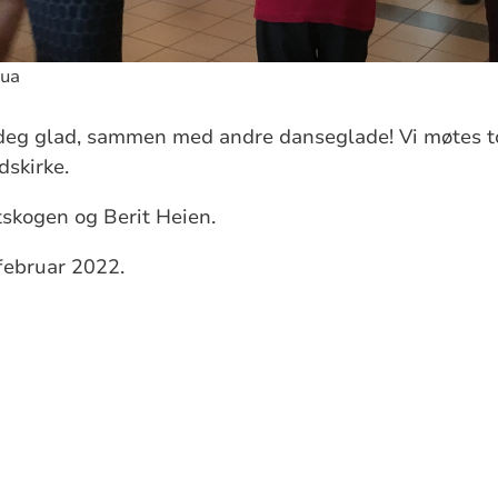
tua
deg glad, sammen med andre danseglade! Vi møtes to
dskirke.
dtskogen og Berit Heien.
.februar 2022.