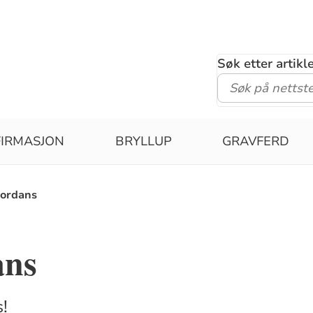
Søk etter artik
IRMASJON
BRYLLUP
GRAVFERD
iordans
ans
!