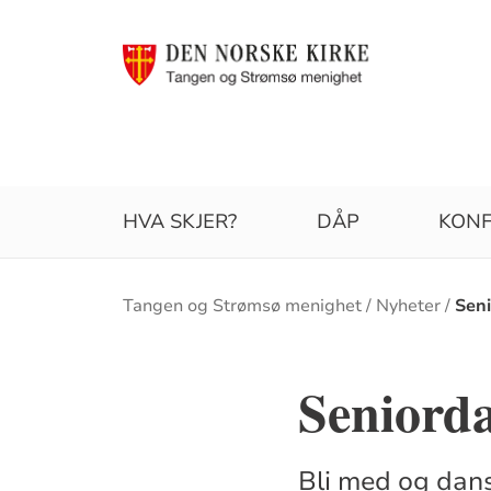
HVA SKJER?
DÅP
KONF
Brødsmulesti
Tangen og Strømsø menighet
Nyheter
Sen
Seniord
Bli med og dans