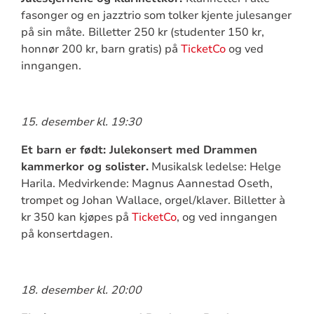
fasonger og en jazztrio som tolker kjente julesanger
på sin måte.
Billetter 250 kr (studenter 150 kr,
honnør 200 kr, barn gratis) på
TicketCo
og ved
inngangen.
15. desember kl. 19:30
Et barn er født: Julekonsert med Drammen
kammerkor og solister.
Musikalsk ledelse: Helge
Harila.
Medvirkende: Magnus Aannestad Oseth,
trompet og Johan Wallace, orgel/klaver.
B
illetter à
kr 350 kan kjøpes på
TicketCo
, og ved inngangen
på konsertdagen
.
18. desember kl. 20:00