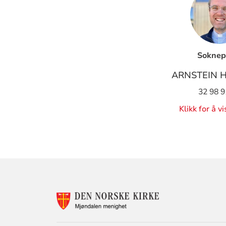
Soknep
ARNSTEIN 
32 98 9
Klikk for å v
KONTAKTINF
FOR
MJØNDALEN
MENIGHET