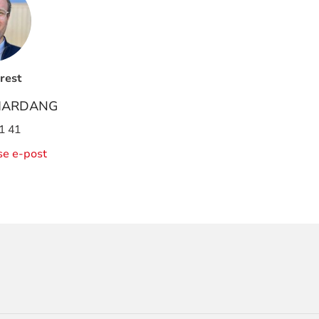
rest
HARDANG
1 41
ise e-post
ORMASJON