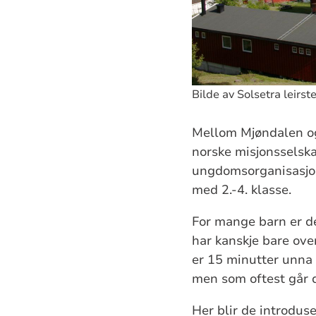
Bilde av Solsetra leirst
Mellom Mjøndalen og 
norske misjonsselsk
ungdomsorganisasjon
med 2.-4. klasse.
For mange barn er d
har kanskje bare ove
er 15 minutter unna 
men som oftest går d
Her blir de introduse