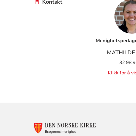
Kontakt
Menighetspedago
MATHILDE 
32 98 9
Klikk for å v
KONTAKTINF
FOR