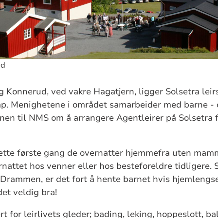
ed
Konnerud, ved vakre Hagatjern, ligger Solsetra leir
ap. Menighetene i området samarbeider med barne - 
en til NMS om å arrangere Agentleirer på Solsetra f
ette første gang de overnatter hjemmefra uten mam
rnattet hos venner eller hos besteforeldre tidligere. 
Drammen, er det fort å hente barnet hvis hjemlengsele
et veldig bra!
rt for leirlivets gleder; bading, leking, hoppeslott, ba