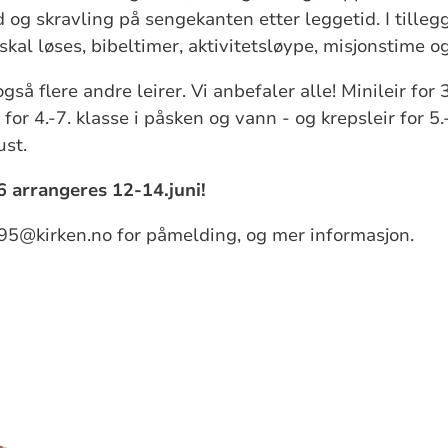
og skravling på sengekanten etter leggetid. I tillegg
al løses, bibeltimer, aktivitetsløype, misjonstime og
gså flere andre leirer. Vi anbefaler alle! Minileir fo
r for 4.-7. klasse i påsken og vann - og krepsleir for 5.
ust.
6 arrangeres 12-14.juni!
5@kirken.no for påmelding, og mer informasjon.