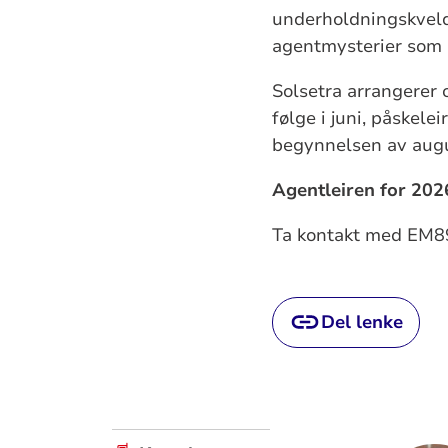
underholdningskveld 
agentmysterier som sk
Solsetra arrangerer o
følge i juni, påskelei
begynnelsen av aug
Agentleiren for 202
Ta kontakt med EM89
Del lenke