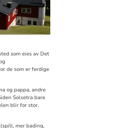
sted som eies av Det
og
or de som er ferdige
ma og pappa, andre
Siden Solsetra bare
n blir for stor,
llspill, mer bading,