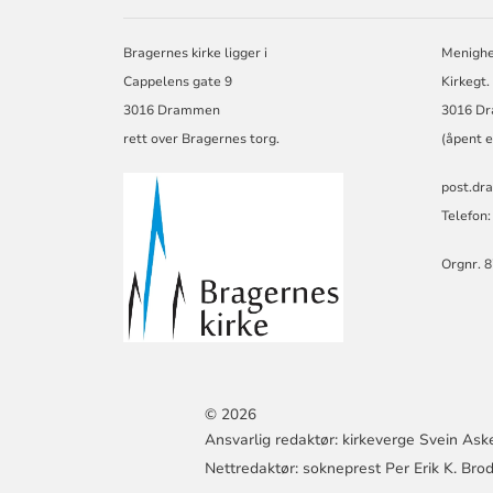
BRAGERNES
SOKN
Bragernes kirke ligger i
Menighe
Cappelens gate 9
Kirkegt.
3016 Drammen
3016 D
rett over Bragernes torg.
(åpent e
post.dr
Telefon:
Orgnr. 
© 2026
Ansvarlig redaktør: kirkeverge Svein Ask
Nettredaktør: sokneprest Per Erik K. Bro