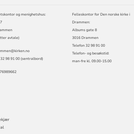
tskontor og menighetshus:
Felleskontor for Den norske kirke i
 7
Drammen:
rammen
Albums gate 8
tter avtale)
3016 Drammen
Telefon 32 98 91 00
ammen@kirken.no
Telefon- og besøkstid:
 32 98 91 00 (sentralbord)
man-fre kl. 09.00-15.00
876989662
ekjær
dal