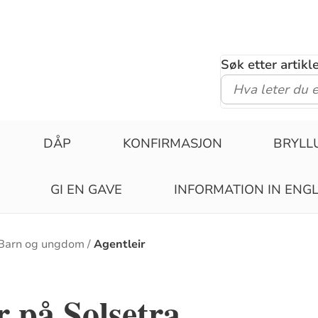
Søk etter artik
DÅP
KONFIRMASJON
BRYLL
GI EN GAVE
INFORMATION IN ENGL
Barn og ungdom
Agentleir
r på Solsetra