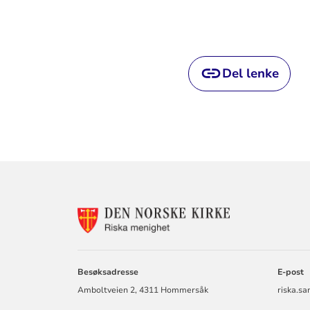
Del lenke
KONTAKTINF
FOR
RISKA
MENIGHET
Besøksadresse
E-post
Amboltveien 2, 4311 Hommersåk
riska.s