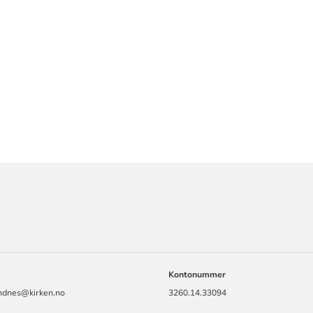
ORMASJON
Kontonummer
andnes@kirken.no
3260.14.33094