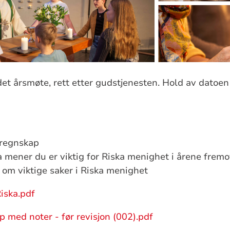
et årsmøte, rett etter gudstjenesten. Hold av datoe
 regnskap
 mener du er viktig for Riska menighet i årene fremo
 om viktige saker i Riska menighet
iska.pdf
 med noter - før revisjon (002).pdf