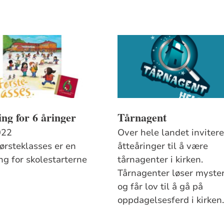
ng for 6 åringer
Tårnagent
022
Over hele landet inviter
førsteklasses er en
åtteåringer til å være
ng for skolestarterne
tårnagenter i kirken.
Tårnagenter løser myster
og får lov til å gå på
oppdagelsesferd i kirken