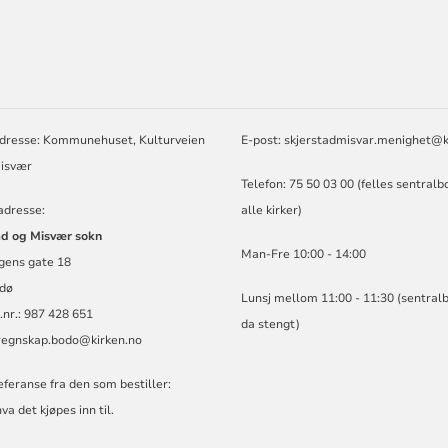
ORMASJON
dresse: Kommunehuset, Kulturveien
E-post: skjerstadmisvar.menighet@k
Misvær
Telefon: 75 50 03 00 (felles sentralb
adresse:
alle kirker)
ad og Misvær sokn
Man-Fre 10:00 - 14:00
gens gate 18
dø
Lunsj mellom 11:00 - 11:30 (sentral
nr.: 987 428 651
da stengt)
regnskap.bodo@kirken.no
feranse fra den som bestiller:
va det kjøpes inn til.