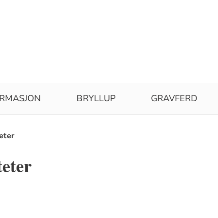
IRMASJON
BRYLLUP
GRAVFERD
eter
teter