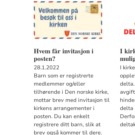
Hvem får invitasjon i
I kir
posten?
mulig
28.1.2022
I kirk
Barn som er registrerte
opple
medlemmer og/eller
delta
tilhørende i Den norske kirke,
avgift
mottar brev med invitasjon til
hinde
kirkens arrangementer i
delta
posten. Du kan enkelt
Derfor
registrere ditt barn, slik at
deltak
brev også kommer til dere.