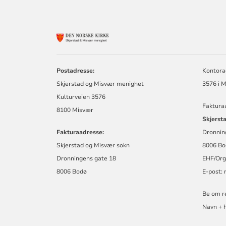
KONTAKTINF
FOR
SKJERSTAD
OG
Postadresse:
Kontora
MISVÆR
MENIGHET
Skjerstad og Misvær menighet
3576 i 
Kulturveien 3576
Faktura
8100 Misvær
Skjerst
Fakturaadresse:
Dronnin
Skjerstad og Misvær sokn
8006 Bo
Dronningens gate 18
EHF/Org.
8006 Bodø
E-post:
Be om re
Navn + h