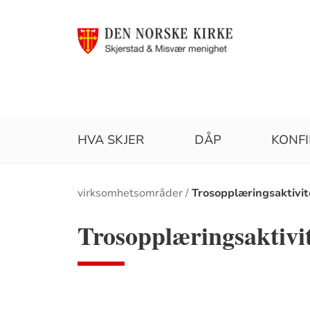
HVA SKJER
DÅP
KONF
Brødsmulesti
virksomhetsområder
Trosopplæringsaktivit
Trosopplæringsaktivi