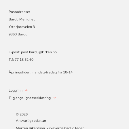
Postadresse:
Bardu Menighet
Ytterjordveien 3
9360 Bardu
E-post: post.bardu@kirken.no
Tlf: 77 18 52 60
Åpningstider, mandag-fredag fra 10-14
Logg inn
Tilgjengelighetserklæring
© 2026
Ansvarlig redaktør
Morten Rikardson, kirkeverge/daglig leder