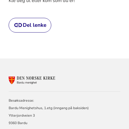
Kle deg ut eller kom som du er!
Del lenke
KONTAKTINFORMASJON
FOR
BARDU
MENIGHET
Besøksadresse:
Bardu Menighetshus, 1.etg (inngang på baksiden)
Ytterjordveien 3
9360 Bardu