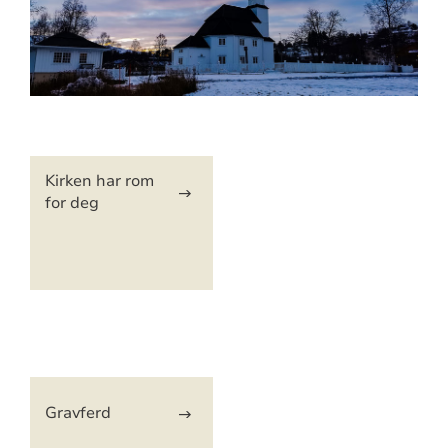
Artikkelsnarveger
Kirken har rom
for deg
Artikkelsnarveger
Gravferd