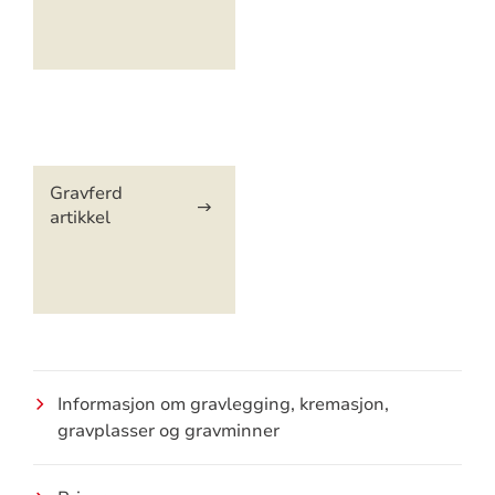
Artikkelsnarveger
Gravferd
artikkel
Informasjon om gravlegging, kremasjon,
gravplasser og gravminner