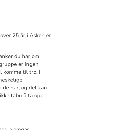
ver 25 år i Asker, er
tanker du har om
ggruppe er ingen
 komme til tro. I
neskelige
 de har, og det kan
ikke tabu å ta opp
 med å omgås