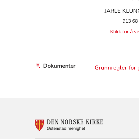
JARLE KLU
913 68
Klikk for å v
Dokumenter
Grunnregler for 
KONTAKTINF
FOR
ØSTENSTAD