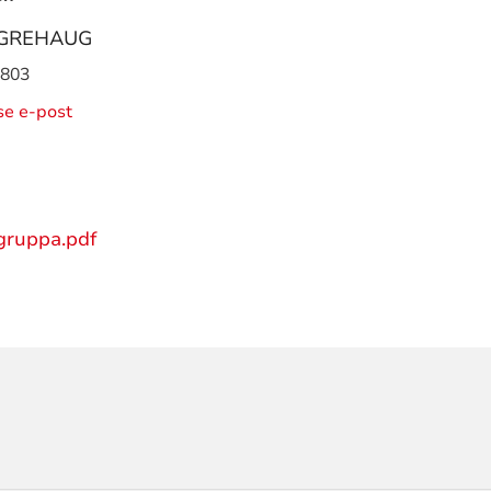
NGREHAUG
 803
ise e-post
gruppa.pdf
ORMASJON