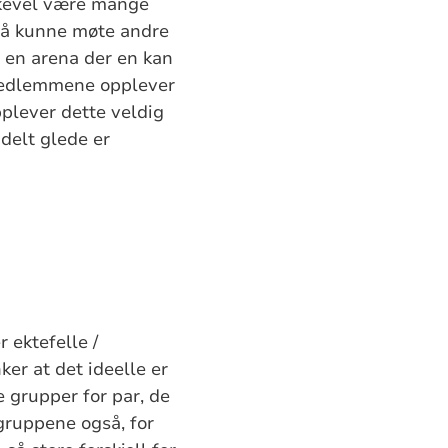
likevel være mange
v å kunne møte andre
 en arena der en kan
emedlemmene opplever
pplever dette veldig
 delt glede er
 ektefelle /
er at det ideelle er
 grupper for par, de
 gruppene også, for