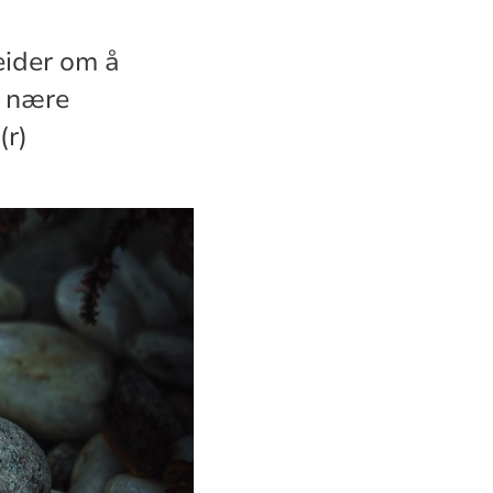
eider om å
i nære
(r)