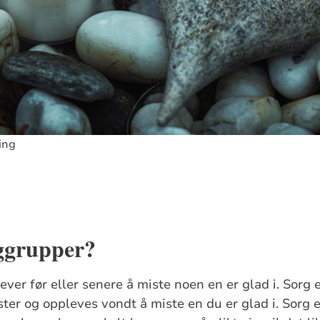
ing
rggrupper?
ver før eller senere å miste noen en er glad i. Sorg e
ster og oppleves vondt å miste en du er glad i. Sorg e