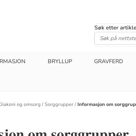
Søk etter artik
IRMASJON
BRYLLUP
GRAVFERD
Diakoni og omsorg
Sorggrupper
Informasjon om sorggru
sjon om sorggrupper