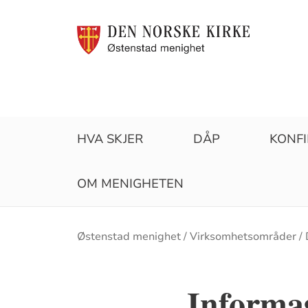
HVA SKJER
DÅP
KONF
OM MENIGHETEN
Brødsmulesti
Østenstad menighet
Virksomhetsområder
Informa