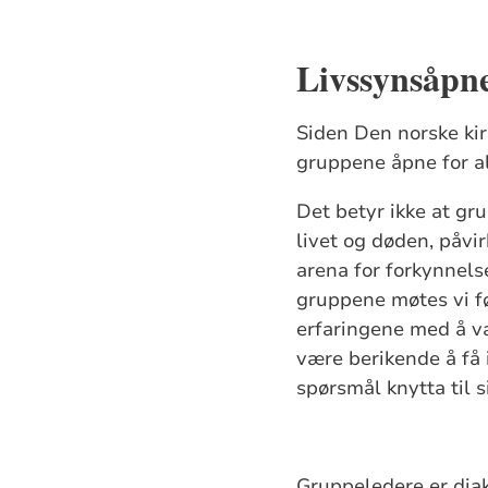
Livssynsåpn
Siden Den norske kir
gruppene åpne for al
Det betyr ikke at gr
livet og døden, påvi
arena for forkynnelse
gruppene møtes vi f
erfaringene med å væ
være berikende å få 
spørsmål knytta til s
Gruppeledere er dia