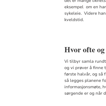
det er mange likhets
eksempel om en har 
sykeleie. Videre han
kveldstid.
Hvor ofte og
Vi tilbyr samla rund
og vi prøver å finne
første halvår, og så 
så legges planene fo
informasjonsmøte, hv
sørgende er og når d