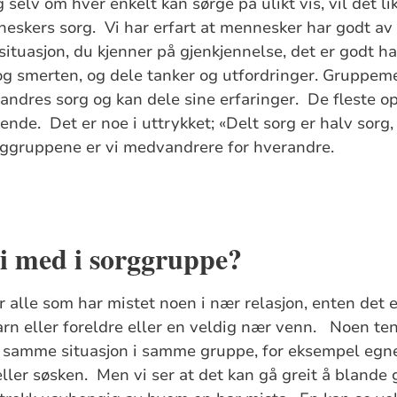
g selv om hver enkelt kan sørge på ulikt vis, vil det 
neskers sorg. Vi har erfart at mennesker har godt a
tuasjon, du kjenner på gjenkjennelse, det er godt ha
 og smerten, og dele tanker og utfordringer. Grupp
i andres sorg og kan dele sine erfaringer. De fleste o
nde. Det er noe i uttrykket; «Delt sorg er halv sorg,
sorggruppene er vi medvandrere for hverandre.
i med i sorggruppe?
 alle som har mistet noen i nær relasjon, enten det er
rn eller foreldre eller en veldig nær venn. Noen tenk
 samme situasjon i samme gruppe, for eksempel egne
ller søsken. Men vi ser at det kan gå greit å blande