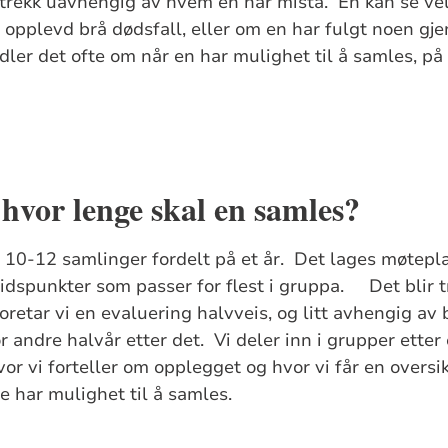
trekk uavhengig av hvem en har mista. En kan se vel s
opplevd brå dødsfall, eller om en har fulgt noen gj
dler det ofte om når en har mulighet til å samles, på 
 hvor lenge skal en samles?
t 10-12 samlinger fordelt på et år. Det lages møtepl
 tidspunkter som passer for flest i gruppa. Det blir 
foretar vi en evaluering halvveis, og litt avhengig av
r andre halvår etter det. Vi deler inn i grupper etter
or vi forteller om opplegget og hvor vi får en overs
e har mulighet til å samles.