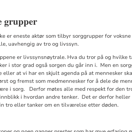
e grupper
ke er eneste aktør som tilbyr sorggrupper for voksne o
le, uavhengig av tro og livssyn.
uppene er livssynsnøytrale. Hva du tror på og hvilke 
rker i stor grad også sorgen du går inn i. Men en sor
 eller at vi har en skjult agenda på at mennesker skal
ørst og fremst som medmennesker for å dele de men
re i sorg. Derfor møtes alle med respekt for den tro
innblikk i hvordan andre tenker. Det er derfor heller 
in tro eller tanker om en tilværelse etter døden.
koner og noen ganger prester som har mye erfaring