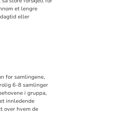
å store forskjell for
ennom et lengre
dagtid eller
an for samlingene,
trolig 6-8 samlinger
 behovene i gruppa,
 et innledende
ikt over hvem de