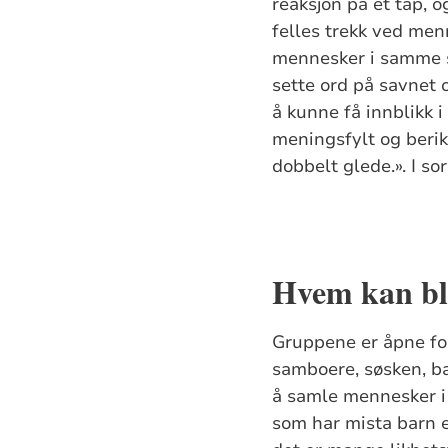
reaksjon på et tap, o
felles trekk ved men
mennesker i samme si
sette ord på savnet
å kunne få innblikk 
meningsfylt og berike
dobbelt glede.». I 
Hvem kan bl
Gruppene er åpne for
samboere, søsken, ba
å samle mennesker i
som har mista barn e