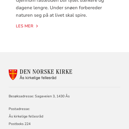
Gjennom fastetiden blir lyset sterkere og
dagene lengre. Under snøen forbereder
naturen seg på at livet skal spire.
LES MER
KONTAKTINFORMASJON
FOR
ÅS
KIRKELIGE
FELLESRÅD,
Besøksadresse: Sagaveien 3, 1430 Ås
KROER,
NORDBY
Postadresse:
OG
ÅS
Ås kirkelige fellesråd
MENIGHETER
Postboks 224