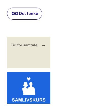
Del lenke
Artikkelsnarveger
Tid for samtale