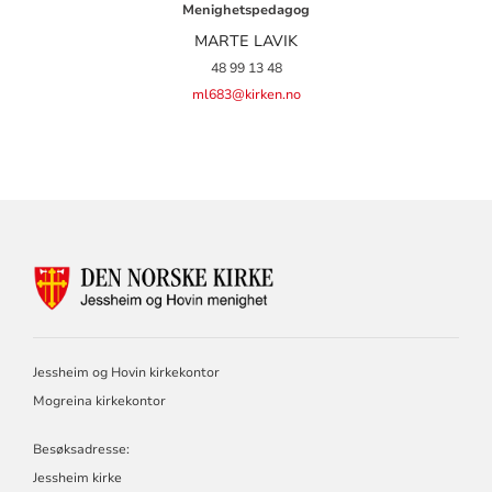
Menighetspedagog
MARTE LAVIK
48 99 13 48
ml683@kirken.no
KONTAKTINFORMASJON
FOR
JESSHEIM
OG
HOVIN
Jessheim og Hovin kirkekontor
MENIGHET
Mogreina kirkekontor
Besøksadresse:
Jessheim kirke