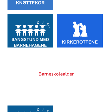
Sitat
Barneskolealder
Artikkelsnarveger