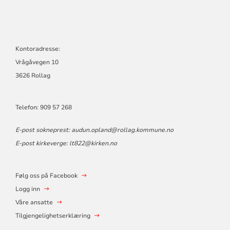
Kontoradresse:
Vrågåvegen 10
3626 Rollag
Telefon: 909 57 268
E-post sokneprest: audun.opland@rollag.kommune.no
E-post kirkeverge: lt822@kirken.no
Følg oss på Facebook
Logg inn
Våre ansatte
Tilgjengelighetserklæring