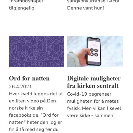
"Framtidshåpet"
sangkonkurranse i Acta.
tilgjengelig!
Denne vant hun!
Ord for natten
Digitale muligheter
fra kirken sentralt
26.4.2021
Hver kveld legges det ut
Covid-19 begrenser
en liten video på Den
muligheten for å møtes
norske kirke sin
fysisk. Men vi kan likevel
facebookside. "Ord for
være kirke - sammen!
natten" heter den, og er
fin å få med seg før du