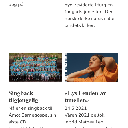
deg på!
nye, reviderte liturgien
for gudstjenester i Den
norske kirke i bruk i alle
landets kirker.
Singback
«Lys i enden av
tilgjengelig
tunellen»
Nå er en singback til
24.5.2021
Åmot Barnegospel sin
Våren 2021 deltok
siste CD
Ingrid Mathea i en