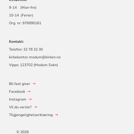
9-14 (Man-fre)
10-14 (Ferier)
Org. nr: 976990161
Kontakt:
Telefon: 32 78 32 30
kirkekontor.modum@kirken.no
Vipps: 123702 (Modum Sokn)
Bli fast giver
Facebook
Instagram
Vil du varsle?
Tilgjengelighetserklæring
© 2026