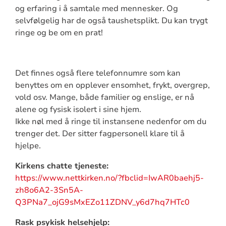
og erfaring i å samtale med mennesker. Og
selvfølgelig har de også taushetsplikt. Du kan trygt
ringe og be om en prat!
Det finnes også flere telefonnumre som kan
benyttes om en opplever ensomhet, frykt, overgrep,
vold osv. Mange, både familier og enslige, er nå
alene og fysisk isolert i sine hjem.
Ikke nøl med å ringe til instansene nedenfor om du
trenger det. Der sitter fagpersonell klare til å
hjelpe.
Kirkens chatte tjeneste:
https://www.nettkirken.no/?fbclid=IwAR0baehj5-
zh8o6A2-3Sn5A-
Q3PNa7_ojG9sMxEZo11ZDNV_y6d7hq7HTc0
Rask psykisk helsehjelp: