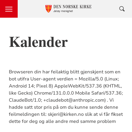
Kalender
Browseren din har feilaktig blitt gjenskjent som en
bot utifra User-agent verdien = Mozilla/5.0 (Linux;
Android 14; Pixel 8) AppleWebKit/537.36 (KHTML,
like Gecko) Chrome/131.0.0.0 Mobile Safari/537.36;
ClaudeBot/1.0; +claudebot@anthropic.com) . Vi
hadde satt stor pris på om du kunne sende denne
feilmeldingen til: skjeri@kirken.no slik at vi får fikset
dette for deg og alle andre med samme problem