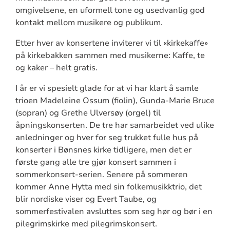
omgivelsene, en uformell tone og usedvanlig god
kontakt mellom musikere og publikum.
Etter hver av konsertene inviterer vi til «kirkekaffe»
på kirkebakken sammen med musikerne: Kaffe, te
og kaker – helt gratis.
I år er vi spesielt glade for at vi har klart å samle
trioen Madeleine Ossum (fiolin), Gunda-Marie Bruce
(sopran) og Grethe Ulversøy (orgel) til
åpningskonserten. De tre har samarbeidet ved ulike
anledninger og hver for seg trukket fulle hus på
konserter i Bønsnes kirke tidligere, men det er
første gang alle tre gjør konsert sammen i
sommerkonsert-serien. Senere på sommeren
kommer Anne Hytta med sin folkemusikktrio, det
blir nordiske viser og Evert Taube, og
sommerfestivalen avsluttes som seg hør og bør i en
pilegrimskirke med pilegrimskonsert.