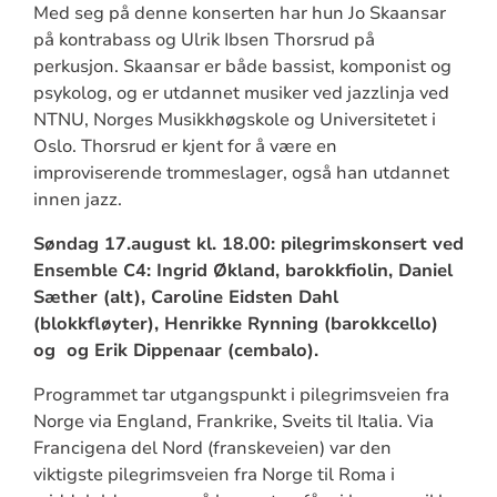
Med seg på denne konserten har hun Jo Skaansar
på kontrabass og Ulrik Ibsen Thorsrud på
perkusjon. Skaansar er både bassist, komponist og
psykolog, og er utdannet musiker ved jazzlinja ved
NTNU, Norges Musikkhøgskole og Universitetet i
Oslo. Thorsrud er kjent for å være en
improviserende trommeslager, også han utdannet
innen jazz.
Søndag 17.august kl. 18.00: pilegrimskonsert ved
Ensemble C4: Ingrid Økland, barokkfiolin, Daniel
Sæther (alt), Caroline Eidsten Dahl
(blokkfløyter), Henrikke Rynning (barokkcello)
og og Erik Dippenaar (cembalo).
Programmet tar utgangspunkt i pilegrimsveien fra
Norge via England, Frankrike, Sveits til Italia. Via
Francigena del Nord (franskeveien) var den
viktigste pilegrimsveien fra Norge til Roma i