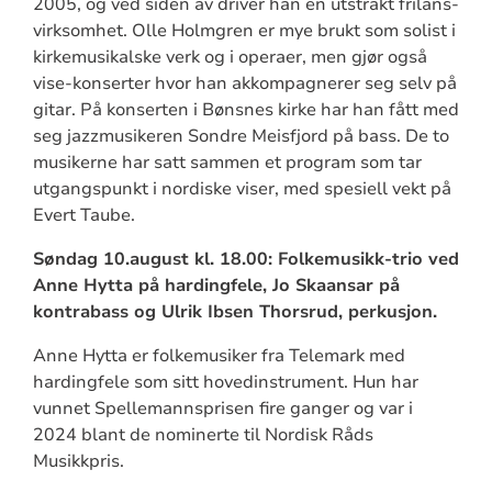
2005, og ved siden av driver han en utstrakt frilans-
virksomhet. Olle Holmgren er mye brukt som solist i
kirkemusikalske verk og i operaer, men gjør også
vise-konserter hvor han akkompagnerer seg selv på
gitar. På konserten i Bønsnes kirke har han fått med
seg jazzmusikeren Sondre Meisfjord på bass. De to
musikerne har satt sammen et program som tar
utgangspunkt i nordiske viser, med spesiell vekt på
Evert Taube.
Søndag 10.august kl. 18.00: Folkemusikk-trio ved
Anne Hytta på hardingfele, Jo Skaansar på
kontrabass og Ulrik Ibsen Thorsrud, perkusjon.
Anne Hytta er folkemusiker fra Telemark med
hardingfele som sitt hovedinstrument. Hun har
vunnet Spellemannsprisen fire ganger og var i
2024 blant de nominerte til Nordisk Råds
Musikkpris.