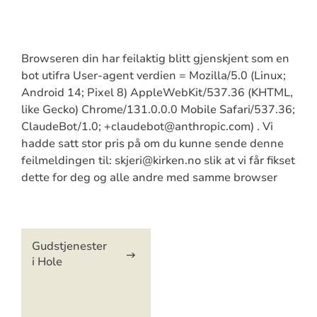
Browseren din har feilaktig blitt gjenskjent som en
bot utifra User-agent verdien = Mozilla/5.0 (Linux;
Android 14; Pixel 8) AppleWebKit/537.36 (KHTML,
like Gecko) Chrome/131.0.0.0 Mobile Safari/537.36;
ClaudeBot/1.0; +claudebot@anthropic.com) . Vi
hadde satt stor pris på om du kunne sende denne
feilmeldingen til: skjeri@kirken.no slik at vi får fikset
dette for deg og alle andre med samme browser
Artikkelsnarveger
Gudstjenester
i Hole