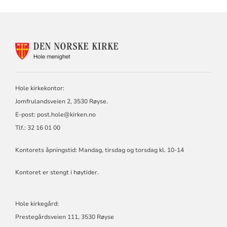
KONTAKTINFORMASJON
FOR
HOLE
KIRKELIGE
FELLESRÅD
Hole kirkekontor:
Jomfrulandsveien 2, 3530 Røyse.
E-post:
post.hole@kirken.no
Tlf.: 32 16 01 00
Kontorets åpningstid: Mandag, tirsdag og torsdag kl. 10-14
Kontoret er stengt i høytider.
Hole kirkegård:
Prestegårdsveien 111, 3530 Røyse