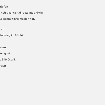
elefon
 helst kontakt direkte med riktig
 Se kontaktinformasjon
her.
 70
torsdag kl. 10–14
esse
menighet
s 549 Olsvik
rgen