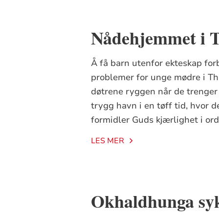
Nådehjemmet i T
Å få barn utenfor ekteskap fo
problemer for unge mødre i Th
døtrene ryggen når de trenge
trygg havn i en tøff tid, hvor
formidler Guds kjærlighet i or
LES MER
Okhaldhunga sy