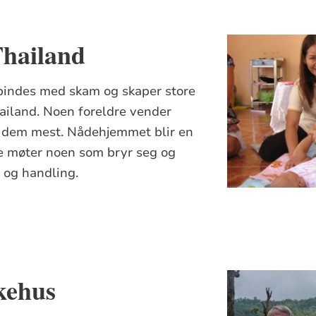
hailand
rbindes med skam og skaper store
ailand. Noen foreldre vender
r dem mest. Nådehjemmet blir en
 de møter noen som bryr seg og
d og handling.
kehus