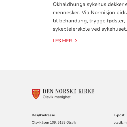
Okhaldhunga sykehus dekker 
mennesker. Via Normisjon bidrar
til behandling, trygge fødsler,
sykepleierskole ved sykehuset
LES MER
KONTAKTINF
FOR
OLSVIK
MENIGHET
Besøkadresse
E-post
Olsvikåsen 109, 5183 Olsvik
olsvik.