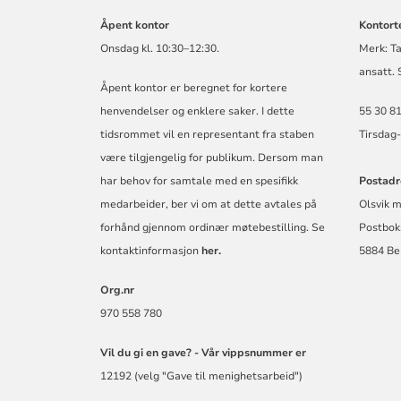
Åpent kontor
Kontort
Onsdag kl. 10:30–12:30.
Merk: Ta
ansatt.
Åpent kontor er beregnet for kortere
henvendelser og enklere saker. I dette
55 30 81
tidsrommet vil en representant fra staben
Tirsdag-
være tilgjengelig for publikum. Dersom man
har behov for samtale med en spesifikk
Postadr
medarbeider, ber vi om at dette avtales på
Olsvik 
forhånd gjennom ordinær møtebestilling. Se
Postbok
kontaktinformasjon
her.
5884 Be
Org.nr
970 558 780
Vil du gi en gave? -
Vår vippsnummer er
12192 (velg "Gave til menighetsarbeid")