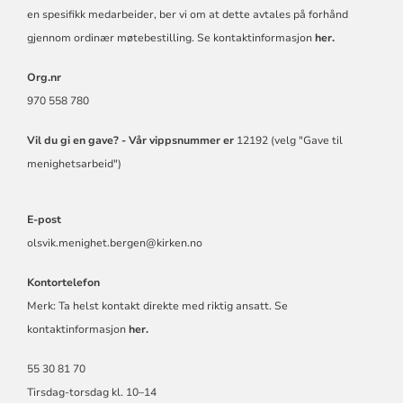
en spesifikk medarbeider, ber vi om at dette avtales på forhånd
gjennom ordinær møtebestilling. Se kontaktinformasjon
her.
Org.nr
970 558 780
Vil du gi en gave? -
Vår vippsnummer er
12192 (velg "Gave til
menighetsarbeid")
E-post
olsvik.menighet.bergen@kirken.no
Kontortelefon
Merk: Ta helst kontakt direkte med riktig ansatt. Se
kontaktinformasjon
her.
55 30 81 70
Tirsdag-torsdag kl. 10–14