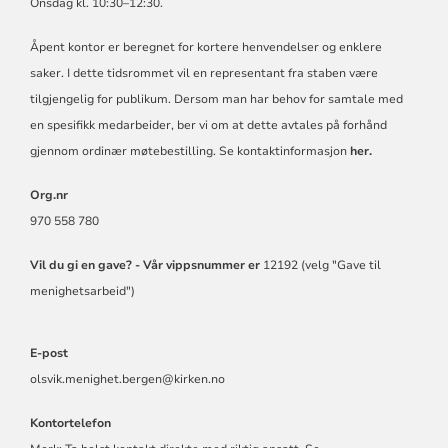
Onsdag kl. 10:30–12:30.
Åpent kontor er beregnet for kortere henvendelser og enklere
saker. I dette tidsrommet vil en representant fra staben være
tilgjengelig for publikum. Dersom man har behov for samtale med
en spesifikk medarbeider, ber vi om at dette avtales på forhånd
gjennom ordinær møtebestilling. Se kontaktinformasjon
her.
Org.nr
970 558 780
Vil du gi en gave? -
Vår vippsnummer er
12192 (velg "Gave til
menighetsarbeid")
E-post
olsvik.menighet.bergen@kirken.no
Kontortelefon