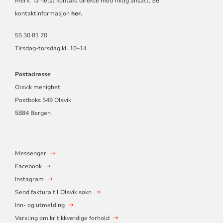
Merk: Ta helst kontakt direkte med riktig ansatt. Se
kontaktinformasjon
her.
55 30 81 70
Tirsdag-torsdag kl. 10–14
Postadresse
Olsvik menighet
Postboks 549 Olsvik
5884 Bergen
Messenger
Facebook
Instagram
Send faktura til Olsvik sokn
Inn- og utmelding
Varsling om kritikkverdige forhold