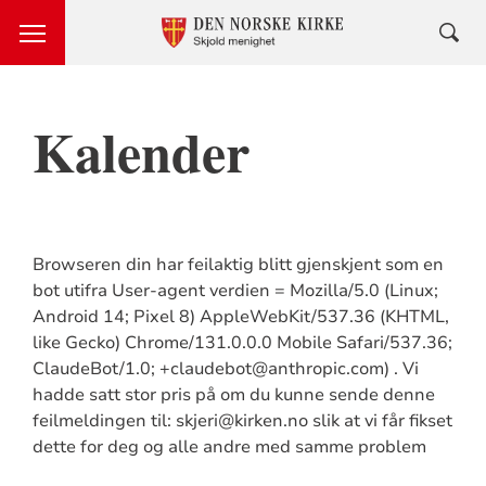
Kalender
Browseren din har feilaktig blitt gjenskjent som en
bot utifra User-agent verdien = Mozilla/5.0 (Linux;
Android 14; Pixel 8) AppleWebKit/537.36 (KHTML,
like Gecko) Chrome/131.0.0.0 Mobile Safari/537.36;
ClaudeBot/1.0; +claudebot@anthropic.com) . Vi
hadde satt stor pris på om du kunne sende denne
feilmeldingen til: skjeri@kirken.no slik at vi får fikset
dette for deg og alle andre med samme problem