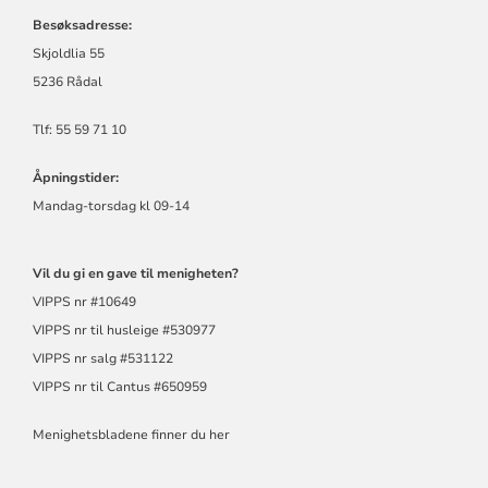
Besøksadresse:
Skjoldlia 55
5236 Rådal
Tlf: 55 59 71 10
Åpningstider:
Mandag-torsdag kl 09-14
Vil du gi en gave til menigheten?
VIPPS nr #10649
VIPPS nr til husleige #530977
VIPPS nr salg #531122
VIPPS nr til Cantus #650959
Menighetsbladene finner du her