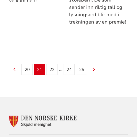
velkommen!
sender inn riktig tall og
løsningsord blir med i
trekningen av en premie!
…
20
21
22
24
25
KONTAKTINFORMASJON
FOR
SKJOLD
MENIGHET