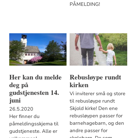
PÅMELDING!
Her kan du melde
Rebusløype rundt
deg på
kirken
gudstjenesten 14.
Vi inviterer små og store
juni
til rebusløype rundt
Skjold kirke! Den ene
26.5.2020
rebusløypen passer for
Her finner du
barnehagebarn, og den
påmeldingsskjema til
andre passer for
gudstjeneste. Alle er
skolebarn. De som