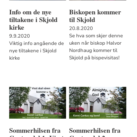
Info om de nye
Biskopen kommer
tiltakene i Skjold
til Skjold
kirke
20.8.2020
Se hva som skjer denne
9.9.2020
uken når biskop Halvor
Viktig info angående de
Nordhaug kommer til
nye tiltakene i Skjold
Skjold på bispevisitas!
kirke
Sommerhilsen fra
Sommerhilsen fra